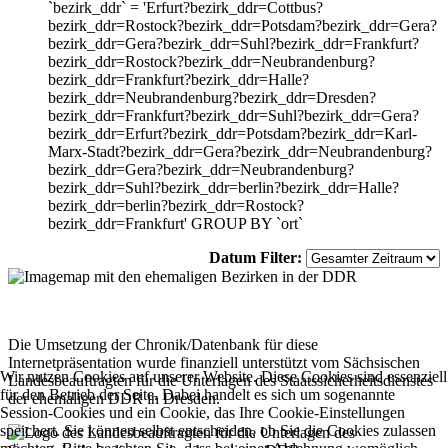
`bezirk_ddr` = 'Erfurt?bezirk_ddr=Cottbus?
bezirk_ddr=Rostock?bezirk_ddr=Potsdam?bezirk_ddr=Gera?
bezirk_ddr=Gera?bezirk_ddr=Suhl?bezirk_ddr=Frankfurt?
bezirk_ddr=Rostock?bezirk_ddr=Neubrandenburg?
bezirk_ddr=Frankfurt?bezirk_ddr=Halle?
bezirk_ddr=Neubrandenburg?bezirk_ddr=Dresden?
bezirk_ddr=Frankfurt?bezirk_ddr=Suhl?bezirk_ddr=Gera?
bezirk_ddr=Erfurt?bezirk_ddr=Potsdam?bezirk_ddr=Karl-
Marx-Stadt?bezirk_ddr=Gera?bezirk_ddr=Neubrandenburg?
bezirk_ddr=Gera?bezirk_ddr=Neubrandenburg?
bezirk_ddr=Suhl?bezirk_ddr=berlin?bezirk_ddr=Halle?
bezirk_ddr=berlin?bezirk_ddr=Rostock?
bezirk_ddr=Frankfurt' GROUP BY `ort`
Datum Filter:
Die Umsetzung der Chronik/Datenbank für diese
Internetpräsentation wurde finanziell unterstützt vom Sächsischen
Wir nutzen Cookies auf unserer Website. Diese Cookies sind essenziell
Landesbeauftragten für die Unterlagen des Staatssicherheitsdienstes
für den Betrieb der Seite. Dabei handelt es sich um sogenannte
der ehemaligen DDR in Dresden.
Session-Cookies und ein Cookie, das Ihre Cookie-Einstellungen
speichert. Sie können selbst entscheiden, ob Sie die Cookies zulassen