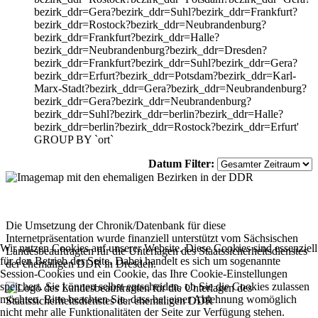
bezirk_ddr=Gera?bezirk_ddr=Suhl?bezirk_ddr=Frankfurt?
bezirk_ddr=Rostock?bezirk_ddr=Neubrandenburg?
bezirk_ddr=Frankfurt?bezirk_ddr=Halle?
bezirk_ddr=Neubrandenburg?bezirk_ddr=Dresden?
bezirk_ddr=Frankfurt?bezirk_ddr=Suhl?bezirk_ddr=Gera?
bezirk_ddr=Erfurt?bezirk_ddr=Potsdam?bezirk_ddr=Karl-
Marx-Stadt?bezirk_ddr=Gera?bezirk_ddr=Neubrandenburg?
bezirk_ddr=Gera?bezirk_ddr=Neubrandenburg?
bezirk_ddr=Suhl?bezirk_ddr=berlin?bezirk_ddr=Halle?
bezirk_ddr=berlin?bezirk_ddr=Rostock?bezirk_ddr=Erfurt'
GROUP BY `ort`
Datum Filter:
Die Umsetzung der Chronik/Datenbank für diese
Internetpräsentation wurde finanziell unterstützt vom Sächsischen
Wir nutzen Cookies auf unserer Website. Diese Cookies sind essenziell
Landesbeauftragten für die Unterlagen des Staatssicherheitsdienstes
für den Betrieb der Seite. Dabei handelt es sich um sogenannte
der ehemaligen DDR in Dresden.
Session-Cookies und ein Cookie, das Ihre Cookie-Einstellungen
speichert. Sie können selbst entscheiden, ob Sie die Cookies zulassen
möchten. Bitte beachten Sie, dass bei einer Ablehnung womöglich
nicht mehr alle Funktionalitäten der Seite zur Verfügung stehen.