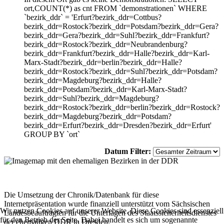
ort,COUNT(*) as cnt FROM `demonstrationen` WHERE
`bezirk_ddr` = 'Erfurt?bezirk_ddr=Cottbus?
bezirk_ddr=Rostock?bezirk_ddr=Potsdam?bezirk_ddr=Gera?
bezirk_ddr=Gera?bezirk_ddr=Suhl?bezirk_ddr=Frankfurt?
bezirk_ddr=Rostock?bezirk_ddr=Neubrandenburg?
bezirk_ddr=Frankfurt?bezirk_ddr=Halle?bezirk_ddr=Karl-
Marx-Stadt?bezirk_ddr=berlin?bezirk_ddr=Halle?
bezirk_ddr=Rostock?bezirk_ddr=Suhl?bezirk_ddr=Potsdam?
bezirk_ddr=Magdeburg?bezirk_ddr=Halle?
bezirk_ddr=Potsdam?bezirk_ddr=Karl-Marx-Stadt?
bezirk_ddr=Suhl?bezirk_ddr=Magdeburg?
bezirk_ddr=Rostock?bezirk_ddr=berlin?bezirk_ddr=Rostock?
bezirk_ddr=Magdeburg?bezirk_ddr=Potsdam?
bezirk_ddr=Erfurt?bezirk_ddr=Dresden?bezirk_ddr=Erfurt'
GROUP BY `ort`
Datum Filter:
Die Umsetzung der Chronik/Datenbank für diese
Internetpräsentation wurde finanziell unterstützt vom Sächsischen
Wir nutzen Cookies auf unserer Website. Diese Cookies sind essenziell
Landesbeauftragten für die Unterlagen des Staatssicherheitsdienstes
für den Betrieb der Seite. Dabei handelt es sich um sogenannte
der ehemaligen DDR in Dresden.