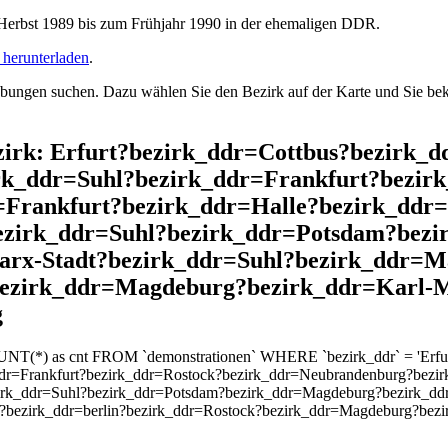
rbst 1989 bis zum Frühjahr 1990 in der ehemaligen DDR.
herunterladen
.
ngen suchen. Dazu wählen Sie den Bezirk auf der Karte und Sie beko
Bezirk: Erfurt?bezirk_ddr=Cottbus?bezirk
k_ddr=Suhl?bezirk_ddr=Frankfurt?bezir
Frankfurt?bezirk_ddr=Halle?bezirk_ddr=
ezirk_ddr=Suhl?bezirk_ddr=Potsdam?bez
arx-Stadt?bezirk_ddr=Suhl?bezirk_ddr=M
bezirk_ddr=Magdeburg?bezirk_ddr=Karl-
g
OUNT(*) as cnt FROM `demonstrationen` WHERE `bezirk_ddr` = 'Erfu
dr=Frankfurt?bezirk_ddr=Rostock?bezirk_ddr=Neubrandenburg?bezirk
zirk_ddr=Suhl?bezirk_ddr=Potsdam?bezirk_ddr=Magdeburg?bezirk_dd
?bezirk_ddr=berlin?bezirk_ddr=Rostock?bezirk_ddr=Magdeburg?bezi