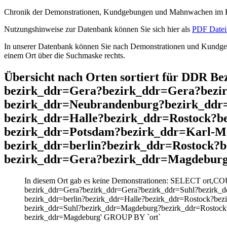
Chronik der Demonstrationen, Kundgebungen und Mahnwachen im He
Nutzungshinweise zur Datenbank können Sie sich hier als
PDF Datei 
In unserer Datenbank können Sie nach Demonstrationen und Kundgebu
einem Ort über die Suchmaske rechts.
Übersicht nach Orten sortiert für DDR 
bezirk_ddr=Gera?bezirk_ddr=Gera?bezir
bezirk_ddr=Neubrandenburg?bezirk_ddr=
bezirk_ddr=Halle?bezirk_ddr=Rostock?b
bezirk_ddr=Potsdam?bezirk_ddr=Karl-M
bezirk_ddr=berlin?bezirk_ddr=Rostock?
bezirk_ddr=Gera?bezirk_ddr=Magdebur
In diesem Ort gab es keine Demonstrationen: SELECT ort,C
bezirk_ddr=Gera?bezirk_ddr=Gera?bezirk_ddr=Suhl?bezirk_d
bezirk_ddr=berlin?bezirk_ddr=Halle?bezirk_ddr=Rostock?be
bezirk_ddr=Suhl?bezirk_ddr=Magdeburg?bezirk_ddr=Rostock
bezirk_ddr=Magdeburg' GROUP BY `ort`