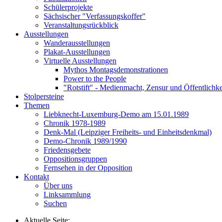
Schülerprojekte
Sächsischer "Verfassungskoffer"
Veranstaltungsrückblick
Ausstellungen
Wanderausstellungen
Plakat-Ausstellungen
Virtuelle Ausstellungen
Mythos Montagsdemonstrationen
Power to the People
"Rotstift" - Medienmacht, Zensur und Öffentlichk
Stolpersteine
Themen
Liebknecht-Luxemburg-Demo am 15.01.1989
Chronik 1978-1989
Denk-Mal (Leipziger Freiheits- und Einheitsdenkmal)
Demo-Chronik 1989/1990
Friedensgebete
Oppositionsgruppen
Fernsehen in der Opposition
Kontakt
Über uns
Linksammlung
Suchen
Aktuelle Seite: