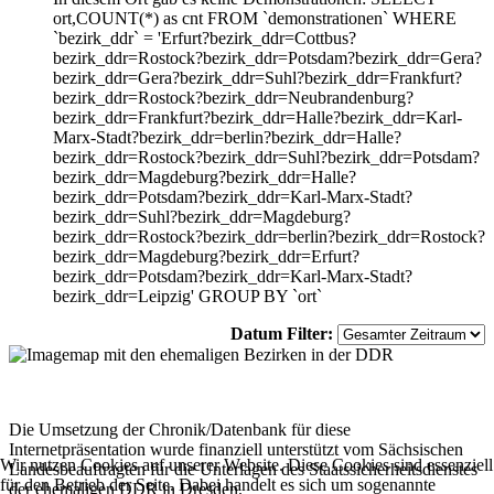
ort,COUNT(*) as cnt FROM `demonstrationen` WHERE
`bezirk_ddr` = 'Erfurt?bezirk_ddr=Cottbus?
bezirk_ddr=Rostock?bezirk_ddr=Potsdam?bezirk_ddr=Gera?
bezirk_ddr=Gera?bezirk_ddr=Suhl?bezirk_ddr=Frankfurt?
bezirk_ddr=Rostock?bezirk_ddr=Neubrandenburg?
bezirk_ddr=Frankfurt?bezirk_ddr=Halle?bezirk_ddr=Karl-
Marx-Stadt?bezirk_ddr=berlin?bezirk_ddr=Halle?
bezirk_ddr=Rostock?bezirk_ddr=Suhl?bezirk_ddr=Potsdam?
bezirk_ddr=Magdeburg?bezirk_ddr=Halle?
bezirk_ddr=Potsdam?bezirk_ddr=Karl-Marx-Stadt?
bezirk_ddr=Suhl?bezirk_ddr=Magdeburg?
bezirk_ddr=Rostock?bezirk_ddr=berlin?bezirk_ddr=Rostock?
bezirk_ddr=Magdeburg?bezirk_ddr=Erfurt?
bezirk_ddr=Potsdam?bezirk_ddr=Karl-Marx-Stadt?
bezirk_ddr=Leipzig' GROUP BY `ort`
Datum Filter:
Die Umsetzung der Chronik/Datenbank für diese
Internetpräsentation wurde finanziell unterstützt vom Sächsischen
Wir nutzen Cookies auf unserer Website. Diese Cookies sind essenziell
Landesbeauftragten für die Unterlagen des Staatssicherheitsdienstes
für den Betrieb der Seite. Dabei handelt es sich um sogenannte
der ehemaligen DDR in Dresden.