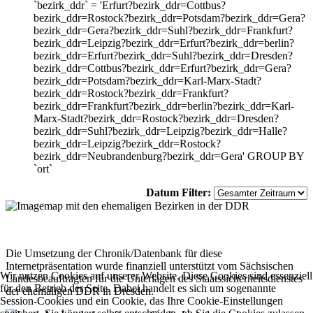
`bezirk_ddr` = 'Erfurt?bezirk_ddr=Cottbus?
bezirk_ddr=Rostock?bezirk_ddr=Potsdam?bezirk_ddr=Gera?
bezirk_ddr=Gera?bezirk_ddr=Suhl?bezirk_ddr=Frankfurt?
bezirk_ddr=Leipzig?bezirk_ddr=Erfurt?bezirk_ddr=berlin?
bezirk_ddr=Erfurt?bezirk_ddr=Suhl?bezirk_ddr=Dresden?
bezirk_ddr=Cottbus?bezirk_ddr=Erfurt?bezirk_ddr=Gera?
bezirk_ddr=Potsdam?bezirk_ddr=Karl-Marx-Stadt?
bezirk_ddr=Rostock?bezirk_ddr=Frankfurt?
bezirk_ddr=Frankfurt?bezirk_ddr=berlin?bezirk_ddr=Karl-
Marx-Stadt?bezirk_ddr=Rostock?bezirk_ddr=Dresden?
bezirk_ddr=Suhl?bezirk_ddr=Leipzig?bezirk_ddr=Halle?
bezirk_ddr=Leipzig?bezirk_ddr=Rostock?
bezirk_ddr=Neubrandenburg?bezirk_ddr=Gera' GROUP BY
`ort`
Datum Filter:
Die Umsetzung der Chronik/Datenbank für diese
Internetpräsentation wurde finanziell unterstützt vom Sächsischen
Wir nutzen Cookies auf unserer Website. Diese Cookies sind essenziell
Landesbeauftragten für die Unterlagen des Staatssicherheitsdienstes
für den Betrieb der Seite. Dabei handelt es sich um sogenannte
der ehemaligen DDR in Dresden.
Session-Cookies und ein Cookie, das Ihre Cookie-Einstellungen