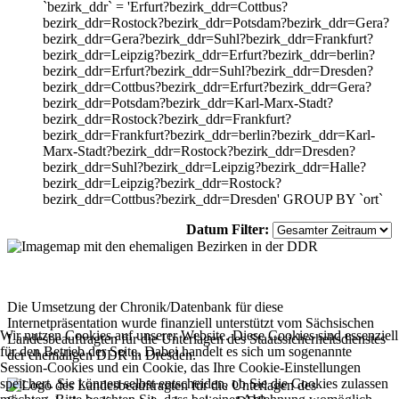
`bezirk_ddr` = 'Erfurt?bezirk_ddr=Cottbus?
bezirk_ddr=Rostock?bezirk_ddr=Potsdam?bezirk_ddr=Gera?
bezirk_ddr=Gera?bezirk_ddr=Suhl?bezirk_ddr=Frankfurt?
bezirk_ddr=Leipzig?bezirk_ddr=Erfurt?bezirk_ddr=berlin?
bezirk_ddr=Erfurt?bezirk_ddr=Suhl?bezirk_ddr=Dresden?
bezirk_ddr=Cottbus?bezirk_ddr=Erfurt?bezirk_ddr=Gera?
bezirk_ddr=Potsdam?bezirk_ddr=Karl-Marx-Stadt?
bezirk_ddr=Rostock?bezirk_ddr=Frankfurt?
bezirk_ddr=Frankfurt?bezirk_ddr=berlin?bezirk_ddr=Karl-
Marx-Stadt?bezirk_ddr=Rostock?bezirk_ddr=Dresden?
bezirk_ddr=Suhl?bezirk_ddr=Leipzig?bezirk_ddr=Halle?
bezirk_ddr=Leipzig?bezirk_ddr=Rostock?
bezirk_ddr=Cottbus?bezirk_ddr=Dresden' GROUP BY `ort`
Datum Filter:
Die Umsetzung der Chronik/Datenbank für diese
Internetpräsentation wurde finanziell unterstützt vom Sächsischen
Wir nutzen Cookies auf unserer Website. Diese Cookies sind essenziell
Landesbeauftragten für die Unterlagen des Staatssicherheitsdienstes
für den Betrieb der Seite. Dabei handelt es sich um sogenannte
der ehemaligen DDR in Dresden.
Session-Cookies und ein Cookie, das Ihre Cookie-Einstellungen
speichert. Sie können selbst entscheiden, ob Sie die Cookies zulassen