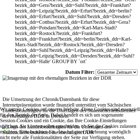
bezirk_ddr=Gera?bezirk_ddr=Suhl?bezirk_ddr=Frankfurt?
bezirk_ddr=Leipzig?bezirk_ddr=Erfurt?bezirk_ddr=berlin?
bezirk_ddr=Erfurt?bezirk_ddr=Suhl?bezirk_ddr=Dresden?
bezirk_ddr=Cottbus?bezirk_ddr=Erfurt?bezirk_ddr=Gera?
bezirk_ddr=Potsdam?bezirk_ddr=Karl-Marx-Stadt?
bezirk_ddr=Rostock?bezirk_ddr=Frankfurt?
bezirk_ddr=Frankfurt?bezirk_ddr=berlin?bezirk_ddr=Karl-
Marx-Stadt?bezirk_ddr=Rostock?bezirk_ddr=Dresden?
bezirk_ddr=Suhl?bezirk_ddr=Leipzig?bezirk_ddr=Halle?
bezirk_ddr=Leipzig?bezirk_ddr=Dresden?bezirk_ddr=Suhl?
bezirk_ddr=Halle' GROUP BY `ort`
Datum Filter:
Die Umsetzung der Chronik/Datenbank für diese
Internetpräsentation wurde finanziell unterstützt vom Sächsischen
Wir nutzen Cookies auf unserer Website. Diese Cookies sind essenziell
Landesbeauftragten für die Unterlagen des Staatssicherheitsdienstes
für den Betrieb der Seite. Dabei handelt es sich um sogenannte
der ehemaligen DDR in Dresden.
Session-Cookies und ein Cookie, das Ihre Cookie-Einstellungen
speichert. Sie können selbst entscheiden, ob Sie die Cookies zulassen
möchten. Bitte beachten Sie, dass bei einer Ablehnung womöglich
nicht mehr alle Funktionalitäten der Seite zur Verfügung stehen.