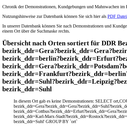
Chronik der Demonstrationen, Kundgebungen und Mahnwachen im He
Nutzungshinweise zur Datenbank können Sie sich hier als
PDF Datei 
In unserer Datenbank können Sie nach Demonstrationen und Kundgebu
einem Ort über die Suchmaske rechts.
Übersicht nach Orten sortiert für DDR 
bezirk_ddr=Gera?bezirk_ddr=Gera?bezir
bezirk_ddr=berlin?bezirk_ddr=Erfurt?b
bezirk_ddr=Gera?bezirk_ddr=Potsdam?be
bezirk_ddr=Frankfurt?bezirk_ddr=berli
bezirk_ddr=Suhl?bezirk_ddr=Leipzig?be
bezirk_ddr=Suhl
In diesem Ort gab es keine Demonstrationen: SELECT ort,C
bezirk_ddr=Gera?bezirk_ddr=Gera?bezirk_ddr=Suhl?bezirk_dd
bezirk_ddr=Cottbus?bezirk_ddr=Erfurt?bezirk_ddr=Gera?bezi
bezirk_ddr=Karl-Marx-Stadt?bezirk_ddr=Rostock?bezirk_ddr
bezirk_ddr=Suhl' GROUP BY `ort`