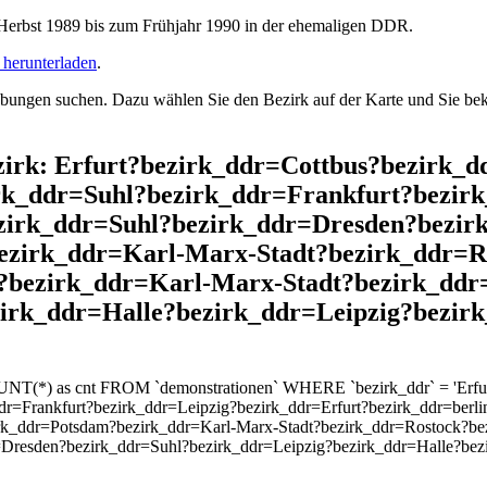
rbst 1989 bis zum Frühjahr 1990 in der ehemaligen DDR.
herunterladen
.
ngen suchen. Dazu wählen Sie den Bezirk auf der Karte und Sie beko
Bezirk: Erfurt?bezirk_ddr=Cottbus?bezirk
k_ddr=Suhl?bezirk_ddr=Frankfurt?bezirk
ezirk_ddr=Suhl?bezirk_ddr=Dresden?bezir
zirk_ddr=Karl-Marx-Stadt?bezirk_ddr=R
n?bezirk_ddr=Karl-Marx-Stadt?bezirk_ddr
zirk_ddr=Halle?bezirk_ddr=Leipzig?bezir
OUNT(*) as cnt FROM `demonstrationen` WHERE `bezirk_ddr` = 'Erfu
r=Frankfurt?bezirk_ddr=Leipzig?bezirk_ddr=Erfurt?bezirk_ddr=berli
rk_ddr=Potsdam?bezirk_ddr=Karl-Marx-Stadt?bezirk_ddr=Rostock?bezi
=Dresden?bezirk_ddr=Suhl?bezirk_ddr=Leipzig?bezirk_ddr=Halle?bez