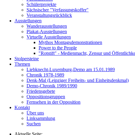
Schülerprojekte
Sächsischer "Verfassungskoffer"
Veranstaltungsrückblick
Ausstellungen
Wanderausstellungen
Plakat-Ausstellungen
Virtuelle Ausstellungen
Mythos Montagsdemonstrationen
Power to the People
"Rotstift" - Medienmacht, Zensur und Öffentlichk
Stolpersteine
Themen
Liebknecht-Luxemburg-Demo am 15.01.1989
Chronik 1978-1989
Denk-Mal (Leipziger Freiheits- und Einheitsdenkmal)
Demo-Chronik 1989/1990
Friedensgebete
Oppositionsgruppen
Fernsehen in der Opposition
Kontakt
Über uns
Linksammlung
Suchen
Aktuelle Seite: