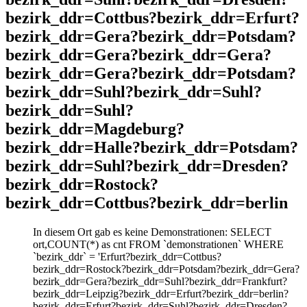
bezirk_ddr=Cottbus?bezirk_ddr=Erfurt?
bezirk_ddr=Gera?bezirk_ddr=Potsdam?
bezirk_ddr=Gera?bezirk_ddr=Gera?
bezirk_ddr=Gera?bezirk_ddr=Potsdam?
bezirk_ddr=Suhl?bezirk_ddr=Suhl?
bezirk_ddr=Suhl?
bezirk_ddr=Magdeburg?
bezirk_ddr=Halle?bezirk_ddr=Potsdam?
bezirk_ddr=Suhl?bezirk_ddr=Dresden?
bezirk_ddr=Rostock?
bezirk_ddr=Cottbus?bezirk_ddr=berlin
In diesem Ort gab es keine Demonstrationen: SELECT
ort,COUNT(*) as cnt FROM `demonstrationen` WHERE
`bezirk_ddr` = 'Erfurt?bezirk_ddr=Cottbus?
bezirk_ddr=Rostock?bezirk_ddr=Potsdam?bezirk_ddr=Gera?
bezirk_ddr=Gera?bezirk_ddr=Suhl?bezirk_ddr=Frankfurt?
bezirk_ddr=Leipzig?bezirk_ddr=Erfurt?bezirk_ddr=berlin?
bezirk_ddr=Erfurt?bezirk_ddr=Suhl?bezirk_ddr=Dresden?