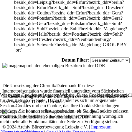
bezirk_ddr=Leipzig?bezirk_ddr=Erfurt?bezirk_ddr=berlin?
bezirk_ddr=Erfurt?bezirk_ddr=Suhl?bezirk_ddr=Dresden?
bezirk_ddr=Cottbus?bezirk_ddr=Erfurt?bezirk_ddr=Gera?
bezirk_ddr=Potsdam?bezirk_ddr=Gera?bezirk_ddr=Gera?
bezirk_ddr=Gera?bezirk_ddr=Potsdam?bezirk_ddr=Suhl?
bezirk_ddr=Suhl?bezirk_ddr=Suhl?bezirk_ddr=Magdeburg?
bezirk_ddr=Halle?bezirk_ddr=Potsdam?bezirk_ddr=Suhl?
bezirk_ddr=Dresden?bezirk_ddr=Neubrandenburg?
bezirk_ddr=Schwerin?bezirk_ddr=Magdeburg' GROUP BY
`ort`
Datum Filter:
Die Umsetzung der Chronik/Datenbank für diese
Internetpräsentation wurde finanziell unterstützt vom Sächsischen
Wir nutzen Cookies auf unserer Website. Diese Cookies sind essenziell
Landesbeauftragten für die Unterlagen des Staatssicherheitsdienstes
für den Betrieb der Seite. Dabei handelt es sich um sogenannte
der ehemaligen DDR in Dresden.
Session-Cookies und ein Cookie, das Ihre Cookie-Einstellungen
speichert. Sie können selbst entscheiden, ob Sie die Cookies zulassen
möchten. Bitte beachten Sie, dass bei einer Ablehnung womöglich
nicht mehr alle Funktionalitäten der Seite zur Verfügung stehen.
© 2024 Archiv Bürgerbewegung Leipzig e.V. |
Impressum
|
Akzeptieren
Ablehnen