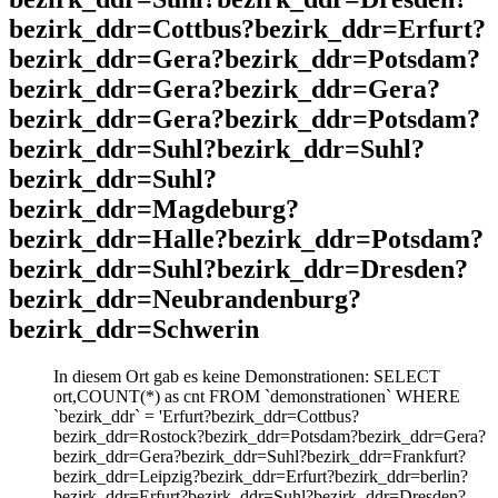
bezirk_ddr=Cottbus?bezirk_ddr=Erfurt?
bezirk_ddr=Gera?bezirk_ddr=Potsdam?
bezirk_ddr=Gera?bezirk_ddr=Gera?
bezirk_ddr=Gera?bezirk_ddr=Potsdam?
bezirk_ddr=Suhl?bezirk_ddr=Suhl?
bezirk_ddr=Suhl?
bezirk_ddr=Magdeburg?
bezirk_ddr=Halle?bezirk_ddr=Potsdam?
bezirk_ddr=Suhl?bezirk_ddr=Dresden?
bezirk_ddr=Neubrandenburg?
bezirk_ddr=Schwerin
In diesem Ort gab es keine Demonstrationen: SELECT
ort,COUNT(*) as cnt FROM `demonstrationen` WHERE
`bezirk_ddr` = 'Erfurt?bezirk_ddr=Cottbus?
bezirk_ddr=Rostock?bezirk_ddr=Potsdam?bezirk_ddr=Gera?
bezirk_ddr=Gera?bezirk_ddr=Suhl?bezirk_ddr=Frankfurt?
bezirk_ddr=Leipzig?bezirk_ddr=Erfurt?bezirk_ddr=berlin?
bezirk_ddr=Erfurt?bezirk_ddr=Suhl?bezirk_ddr=Dresden?