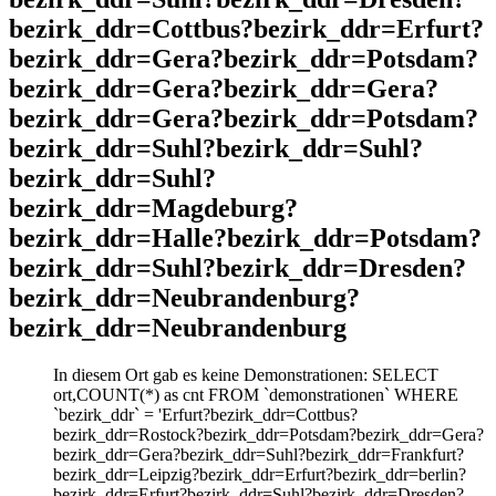
bezirk_ddr=Cottbus?bezirk_ddr=Erfurt?
bezirk_ddr=Gera?bezirk_ddr=Potsdam?
bezirk_ddr=Gera?bezirk_ddr=Gera?
bezirk_ddr=Gera?bezirk_ddr=Potsdam?
bezirk_ddr=Suhl?bezirk_ddr=Suhl?
bezirk_ddr=Suhl?
bezirk_ddr=Magdeburg?
bezirk_ddr=Halle?bezirk_ddr=Potsdam?
bezirk_ddr=Suhl?bezirk_ddr=Dresden?
bezirk_ddr=Neubrandenburg?
bezirk_ddr=Neubrandenburg
In diesem Ort gab es keine Demonstrationen: SELECT
ort,COUNT(*) as cnt FROM `demonstrationen` WHERE
`bezirk_ddr` = 'Erfurt?bezirk_ddr=Cottbus?
bezirk_ddr=Rostock?bezirk_ddr=Potsdam?bezirk_ddr=Gera?
bezirk_ddr=Gera?bezirk_ddr=Suhl?bezirk_ddr=Frankfurt?
bezirk_ddr=Leipzig?bezirk_ddr=Erfurt?bezirk_ddr=berlin?
bezirk_ddr=Erfurt?bezirk_ddr=Suhl?bezirk_ddr=Dresden?