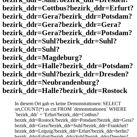
bezirk_ddr=Cottbus?bezirk_ddr=Erfurt?
bezirk_ddr=Gera?bezirk_ddr=Potsdam?
bezirk_ddr=Gera?bezirk_ddr=Gera?
bezirk_ddr=Gera?bezirk_ddr=Potsdam?
bezirk_ddr=Suhl?bezirk_ddr=Suhl?
bezirk_ddr=Suhl?
bezirk_ddr=Magdeburg?
bezirk_ddr=Halle?bezirk_ddr=Potsdam?
bezirk_ddr=Suhl?bezirk_ddr=Dresden?
bezirk_ddr=Neubrandenburg?
bezirk_ddr=Halle?bezirk_ddr=Rostock
In diesem Ort gab es keine Demonstrationen: SELECT
ort,COUNT(*) as cnt FROM `demonstrationen` WHERE
`bezirk_ddr` = 'Erfurt?bezirk_ddr=Cottbus?
bezirk_ddr=Rostock?bezirk_ddr=Potsdam?bezirk_ddr=Gera?
bezirk_ddr=Gera?bezirk_ddr=Suhl?bezirk_ddr=Frankfurt?
bezirk_ddr=Leipzig?bezirk_ddr=Erfurt?bezirk_ddr=berlin?
bezirk_ddr=Erfurt?bezirk_ddr=Suhl?bezirk_ddr=Dresden?