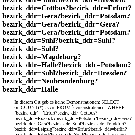
bezirk_ddr=Cottbus?bezirk_ddr=Erfurt?
bezirk_ddr=Gera?bezirk_ddr=Potsdam?
bezirk_ddr=Gera?bezirk_ddr=Gera?
bezirk_ddr=Gera?bezirk_ddr=Potsdam?
bezirk_ddr=Suhl?bezirk_ddr=Suhl?
bezirk_ddr=Suhl?
bezirk_ddr=Magdeburg?
bezirk_ddr=Halle?bezirk_ddr=Potsdam?
bezirk_ddr=Suhl?bezirk_ddr=Dresden?
bezirk_ddr=Neubrandenburg?
bezirk_ddr=Halle
In diesem Ort gab es keine Demonstrationen: SELECT
ort,COUNT(*) as cnt FROM `demonstrationen` WHERE
`bezirk_ddr` = 'Erfurt?bezirk_ddr=Cottbus?
bezirk_ddr=Rostock?bezirk_ddr=Potsdam?bezirk_ddr=Gera?
bezirk_ddr=Gera?bezirk_ddr=Suhl?bezirk_ddr=Frankfurt?
bezirk_ddr=Leipzig?bezirk_ddr=Erfurt?bezirk_ddr=berlin?
bezirk_ddr=Erfurt?bezirk_ddr=Suhl?bezirk_ddr=Dresden?