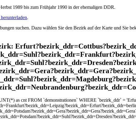
rbst 1989 bis zum Frühjahr 1990 in der ehemaligen DDR.
herunterladen
.
ngen suchen. Dazu wählen Sie den Bezirk auf der Karte und Sie beko
Bezirk: Erfurt?bezirk_ddr=Cottbus?bezirk
k_ddr=Suhl?bezirk_ddr=Frankfurt?bezirk
ezirk_ddr=Suhl?bezirk_ddr=Dresden?bezir
ezirk_ddr=Gera?bezirk_ddr=Gera?bezirk
rk_ddr=Suhl?bezirk_ddr=Magdeburg?bezir
zirk_ddr=Neubrandenburg?bezirk_ddr=Co
OUNT(*) as cnt FROM `demonstrationen` WHERE `bezirk_ddr` = 'Erfu
r=Frankfurt?bezirk_ddr=Leipzig?bezirk_ddr=Erfurt?bezirk_ddr=berli
irk_ddr=Potsdam?bezirk_ddr=Gera?bezirk_ddr=Gera?bezirk_ddr=Gera
ezirk_ddr=Potsdam?bezirk_ddr=Suhl?bezirk_ddr=Dresden?bezirk_dd