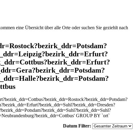
mmen eine Übersicht über alle Orte oder suchen Sie geziehlt nach
_ddr=Rostock?bezirk_ddr=Potsdam?
_ddr=Leipzig?bezirk_ddr=Erfurt?
k_ddr=Cottbus?bezirk_ddr=Erfurt?
_ddr=Gera?bezirk_ddr=Potsdam?
k_ddr=Halle?bezirk_ddr=Potsdam?
ttbus
rt?bezirk_ddr=Cottbus?bezirk_ddr=Rostock?bezirk_ddr=Potsdam?
n?bezirk_ddr=Erfurt?bezirk_ddr=Suhl?bezirk_ddr=Dresden?
?bezirk_ddr=Potsdam?bezirk_ddr=Suhl?bezirk_ddr=Suhl?
r=Neubrandenburg?bezirk_ddr=Cottbus' GROUP BY `ort`
Datum Filter: