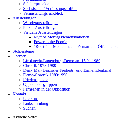
Schülerprojekte
Sächsischer "Verfassungskoffer"
Veranstaltungsrückblick
Ausstellungen
Wanderausstellungen
Plakat-Ausstellungen
Virtuelle Ausstellungen
Mythos Montagsdemonstrationen
Power to the People
"Rotstift" - Medienmacht, Zensur und Öffentlichk
Stolpersteine
Themen
Liebknecht-Luxemburg-Demo am 15.01.1989
Chronik 1978-1989
Denk-Mal (Leipziger Freiheits- und Einheitsdenkmal)
Demo-Chronik 1989/1990
Friedensgebete
Oppositionsgruppen
Fernsehen in der Opposition
Kontakt
Über uns
Linksammlung
Suchen
Aktuelle Seite: