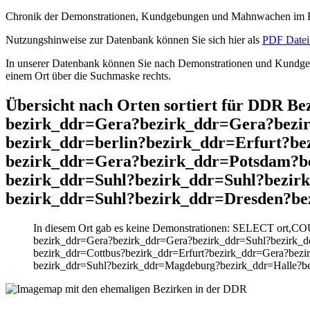
Chronik der Demonstrationen, Kundgebungen und Mahnwachen im He
Nutzungshinweise zur Datenbank können Sie sich hier als
PDF Datei 
In unserer Datenbank können Sie nach Demonstrationen und Kundgebu
einem Ort über die Suchmaske rechts.
Übersicht nach Orten sortiert für DDR 
bezirk_ddr=Gera?bezirk_ddr=Gera?bezir
bezirk_ddr=berlin?bezirk_ddr=Erfurt?b
bezirk_ddr=Gera?bezirk_ddr=Potsdam?b
bezirk_ddr=Suhl?bezirk_ddr=Suhl?bezi
bezirk_ddr=Suhl?bezirk_ddr=Dresden?be
In diesem Ort gab es keine Demonstrationen: SELECT ort,C
bezirk_ddr=Gera?bezirk_ddr=Gera?bezirk_ddr=Suhl?bezirk_dd
bezirk_ddr=Cottbus?bezirk_ddr=Erfurt?bezirk_ddr=Gera?bez
bezirk_ddr=Suhl?bezirk_ddr=Magdeburg?bezirk_ddr=Halle?b