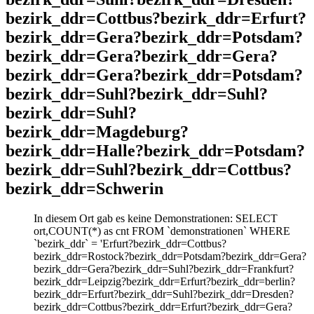
bezirk_ddr=Cottbus?bezirk_ddr=Erfurt?
bezirk_ddr=Gera?bezirk_ddr=Potsdam?
bezirk_ddr=Gera?bezirk_ddr=Gera?
bezirk_ddr=Gera?bezirk_ddr=Potsdam?
bezirk_ddr=Suhl?bezirk_ddr=Suhl?
bezirk_ddr=Suhl?
bezirk_ddr=Magdeburg?
bezirk_ddr=Halle?bezirk_ddr=Potsdam?
bezirk_ddr=Suhl?bezirk_ddr=Cottbus?
bezirk_ddr=Schwerin
In diesem Ort gab es keine Demonstrationen: SELECT
ort,COUNT(*) as cnt FROM `demonstrationen` WHERE
`bezirk_ddr` = 'Erfurt?bezirk_ddr=Cottbus?
bezirk_ddr=Rostock?bezirk_ddr=Potsdam?bezirk_ddr=Gera?
bezirk_ddr=Gera?bezirk_ddr=Suhl?bezirk_ddr=Frankfurt?
bezirk_ddr=Leipzig?bezirk_ddr=Erfurt?bezirk_ddr=berlin?
bezirk_ddr=Erfurt?bezirk_ddr=Suhl?bezirk_ddr=Dresden?
bezirk_ddr=Cottbus?bezirk_ddr=Erfurt?bezirk_ddr=Gera?