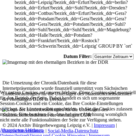
bezirk_ddr=Leipzig?bezirk_ddr=Erfurt?bezirk_ddr=berlin?
bezirk_ddr=Erfurt?bezirk_ddr=Suhl?bezirk_ddr=Dresden?
bezirk_ddr=Cottbus?bezirk_ddr=Erfurt?bezirk_ddr=Gera?
bezirk_ddr=Potsdam?bezirk_ddr=Gera?bezirk_ddr=Gera?
bezirk_ddr=Gera?bezirk_ddr=Potsdam?bezirk_ddr=Suhl?
bezirk_ddr=Suhl?bezirk_ddr=Suhl?bezirk_ddr=Magdeburg?
bezirk_ddr=Halle?bezirk_ddr=Potsdam?
bezirk_ddr=Frankfurt?bezirk_ddr=Rostock?
bezirk_ddr=Schwerin?bezirk_ddr=Leipzig' GROUP BY `ort`
Datum Filter:
Die Umsetzung der Chronik/Datenbank für diese
Internetpräsentation wurde finanziell unterstützt vom Sächsischen
Wir nutzen Cookies auf unserer Website. Diese Cookies sind essenziell
Landesbeauftragten für die Unterlagen des Staatssicherheitsdienstes
für den Betrieb der Seite. Dabei handelt es sich um sogenannte
der ehemaligen DDR in Dresden.
Session-Cookies und ein Cookie, das Ihre Cookie-Einstellungen
speichert. Sie können selbst entscheiden, ob Sie die Cookies zulassen
möchten. Bitte beachten Sie, dass bei einer Ablehnung womöglich
nicht mehr alle Funktionalitäten der Seite zur Verfügung stehen.
© 2024 Archiv Bürgerbewegung Leipzig e.V. |
Impressum
|
Akzeptieren
Ablehnen
Datenschutzerklärung
|
Social-Media-Datenschutz
Datenschutzerklärung und Cookie-Hinweise |
Impressum