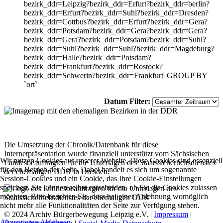
bezirk_ddr=Leipzig?bezirk_ddr=Erfurt?bezirk_ddr=berlin?
bezirk_ddr=Erfurt?bezirk_ddr=Suhl?bezirk_ddr=Dresden?
bezirk_ddr=Cottbus?bezirk_ddr=Erfurt?bezirk_ddr=Gera?
bezirk_ddr=Potsdam?bezirk_ddr=Gera?bezirk_ddr=Gera?
bezirk_ddr=Gera?bezirk_ddr=Potsdam?bezirk_ddr=Suhl?
bezirk_ddr=Suhl?bezirk_ddr=Suhl?bezirk_ddr=Magdeburg?
bezirk_ddr=Halle?bezirk_ddr=Potsdam?
bezirk_ddr=Frankfurt?bezirk_ddr=Rostock?
bezirk_ddr=Schwerin?bezirk_ddr=Frankfurt' GROUP BY
`ort`
Datum Filter:
Die Umsetzung der Chronik/Datenbank für diese
Internetpräsentation wurde finanziell unterstützt vom Sächsischen
Wir nutzen Cookies auf unserer Website. Diese Cookies sind essenziell
Landesbeauftragten für die Unterlagen des Staatssicherheitsdienstes
für den Betrieb der Seite. Dabei handelt es sich um sogenannte
der ehemaligen DDR in Dresden.
Session-Cookies und ein Cookie, das Ihre Cookie-Einstellungen
speichert. Sie können selbst entscheiden, ob Sie die Cookies zulassen
möchten. Bitte beachten Sie, dass bei einer Ablehnung womöglich
nicht mehr alle Funktionalitäten der Seite zur Verfügung stehen.
© 2024 Archiv Bürgerbewegung Leipzig e.V. |
Impressum
|
Akzeptieren
Ablehnen