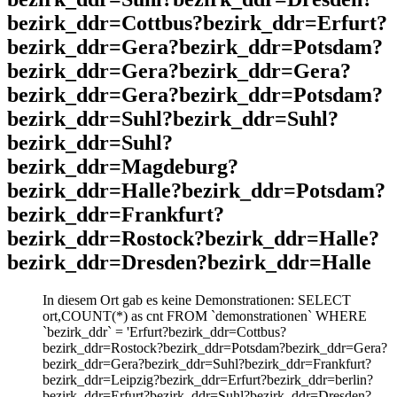
bezirk_ddr=Cottbus?bezirk_ddr=Erfurt?
bezirk_ddr=Gera?bezirk_ddr=Potsdam?
bezirk_ddr=Gera?bezirk_ddr=Gera?
bezirk_ddr=Gera?bezirk_ddr=Potsdam?
bezirk_ddr=Suhl?bezirk_ddr=Suhl?
bezirk_ddr=Suhl?
bezirk_ddr=Magdeburg?
bezirk_ddr=Halle?bezirk_ddr=Potsdam?
bezirk_ddr=Frankfurt?
bezirk_ddr=Rostock?bezirk_ddr=Halle?
bezirk_ddr=Dresden?bezirk_ddr=Halle
In diesem Ort gab es keine Demonstrationen: SELECT
ort,COUNT(*) as cnt FROM `demonstrationen` WHERE
`bezirk_ddr` = 'Erfurt?bezirk_ddr=Cottbus?
bezirk_ddr=Rostock?bezirk_ddr=Potsdam?bezirk_ddr=Gera?
bezirk_ddr=Gera?bezirk_ddr=Suhl?bezirk_ddr=Frankfurt?
bezirk_ddr=Leipzig?bezirk_ddr=Erfurt?bezirk_ddr=berlin?
bezirk_ddr=Erfurt?bezirk_ddr=Suhl?bezirk_ddr=Dresden?