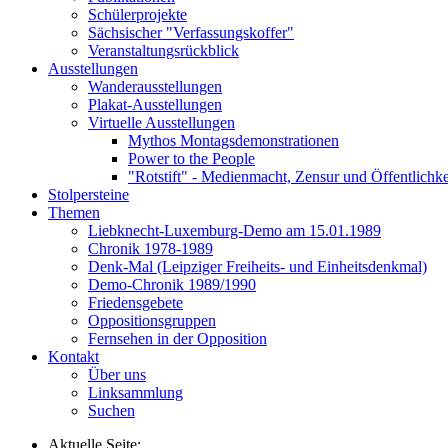
Schülerprojekte
Sächsischer "Verfassungskoffer"
Veranstaltungsrückblick
Ausstellungen
Wanderausstellungen
Plakat-Ausstellungen
Virtuelle Ausstellungen
Mythos Montagsdemonstrationen
Power to the People
"Rotstift" - Medienmacht, Zensur und Öffentlichk
Stolpersteine
Themen
Liebknecht-Luxemburg-Demo am 15.01.1989
Chronik 1978-1989
Denk-Mal (Leipziger Freiheits- und Einheitsdenkmal)
Demo-Chronik 1989/1990
Friedensgebete
Oppositionsgruppen
Fernsehen in der Opposition
Kontakt
Über uns
Linksammlung
Suchen
Aktuelle Seite: