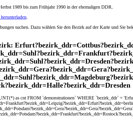
rbst 1989 bis zum Frühjahr 1990 in der ehemaligen DDR.
herunterladen
.
ngen suchen. Dazu wählen Sie den Bezirk auf der Karte und Sie beko
Bezirk: Erfurt?bezirk_ddr=Cottbus?bezirk
k_ddr=Suhl?bezirk_ddr=Frankfurt?bezirk
ezirk_ddr=Suhl?bezirk_ddr=Dresden?bezir
ezirk_ddr=Gera?bezirk_ddr=Gera?bezirk
rk_ddr=Suhl?bezirk_ddr=Magdeburg?bezir
ck?bezirk_ddr=Halle?bezirk_ddr=Dresden
OUNT(*) as cnt FROM `demonstrationen` WHERE `bezirk_ddr` = 'Erfu
r=Frankfurt?bezirk_ddr=Leipzig?bezirk_ddr=Erfurt?bezirk_ddr=berli
irk_ddr=Potsdam?bezirk_ddr=Gera?bezirk_ddr=Gera?bezirk_ddr=Gera
ezirk_ddr=Potsdam?bezirk_ddr=Frankfurt?bezirk_ddr=Rostock?bezir