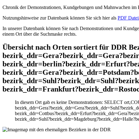
Chronik der Demonstrationen, Kundgebungen und Mahnwachen im He
Nutzungshinweise zur Datenbank können Sie sich hier als
PDF Datei 
In unserer Datenbank können Sie nach Demonstrationen und Kundgebu
einem Ort über die Suchmaske rechts.
Übersicht nach Orten sortiert für DDR 
bezirk_ddr=Gera?bezirk_ddr=Gera?bezir
bezirk_ddr=berlin?bezirk_ddr=Erfurt?b
bezirk_ddr=Gera?bezirk_ddr=Potsdam?b
bezirk_ddr=Suhl?bezirk_ddr=Suhl?bezi
bezirk_ddr=Frankfurt?bezirk_ddr=Rosto
In diesem Ort gab es keine Demonstrationen: SELECT ort,C
bezirk_ddr=Gera?bezirk_ddr=Gera?bezirk_ddr=Suhl?bezirk_dd
bezirk_ddr=Cottbus?bezirk_ddr=Erfurt?bezirk_ddr=Gera?bez
bezirk_ddr=Suhl?bezirk_ddr=Magdeburg?bezirk_ddr=Halle?b