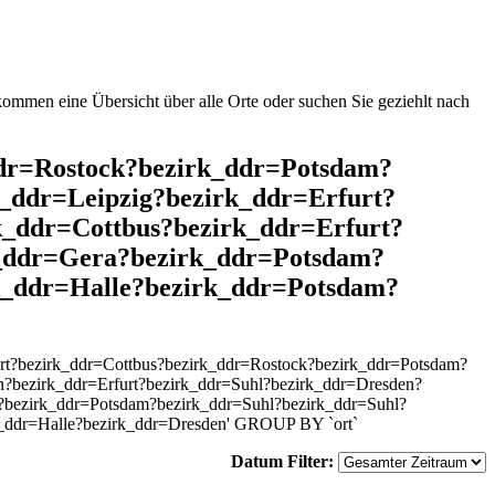
mmen eine Übersicht über alle Orte oder suchen Sie geziehlt nach
_ddr=Rostock?bezirk_ddr=Potsdam?
_ddr=Leipzig?bezirk_ddr=Erfurt?
k_ddr=Cottbus?bezirk_ddr=Erfurt?
_ddr=Gera?bezirk_ddr=Potsdam?
k_ddr=Halle?bezirk_ddr=Potsdam?
rt?bezirk_ddr=Cottbus?bezirk_ddr=Rostock?bezirk_ddr=Potsdam?
n?bezirk_ddr=Erfurt?bezirk_ddr=Suhl?bezirk_ddr=Dresden?
?bezirk_ddr=Potsdam?bezirk_ddr=Suhl?bezirk_ddr=Suhl?
k_ddr=Halle?bezirk_ddr=Dresden' GROUP BY `ort`
Datum Filter: