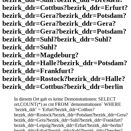
bezirk_ddr=Cottbus?bezirk_ddr=Erfurt?
bezirk_ddr=Gera?bezirk_ddr=Potsdam?
bezirk_ddr=Gera?bezirk_ddr=Gera?
bezirk_ddr=Gera?bezirk_ddr=Potsdam?
bezirk_ddr=Suhl?bezirk_ddr=Suhl?
bezirk_ddr=Suhl?
bezirk_ddr=Magdeburg?
bezirk_ddr=Halle?bezirk_ddr=Potsdam?
bezirk_ddr=Frankfurt?
bezirk_ddr=Rostock?bezirk_ddr=Halle?
bezirk_ddr=Cottbus?bezirk_ddr=berlin
In diesem Ort gab es keine Demonstrationen: SELECT
ort,COUNT(*) as cnt FROM `demonstrationen` WHERE
`bezirk_ddr` = 'Erfurt?bezirk_ddr=Cottbus?
bezirk_ddr=Rostock?bezirk_ddr=Potsdam?bezirk_ddr=Gera?
bezirk_ddr=Gera?bezirk_ddr=Suhl?bezirk_ddr=Frankfurt?
bezirk_ddr=Leipzig?bezirk_ddr=Erfurt?bezirk_ddr=berlin?
bezirk_ddr=Erfurt?bezirk_ddr=Suhl?bezirk_ddr=Dresden?