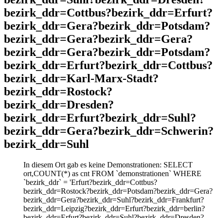
bezirk_ddr=Cottbus?bezirk_ddr=Erfurt?
bezirk_ddr=Gera?bezirk_ddr=Potsdam?
bezirk_ddr=Gera?bezirk_ddr=Gera?
bezirk_ddr=Gera?bezirk_ddr=Potsdam?
bezirk_ddr=Erfurt?bezirk_ddr=Cottbus?
bezirk_ddr=Karl-Marx-Stadt?
bezirk_ddr=Rostock?
bezirk_ddr=Dresden?
bezirk_ddr=Erfurt?bezirk_ddr=Suhl?
bezirk_ddr=Gera?bezirk_ddr=Schwerin?
bezirk_ddr=Suhl
In diesem Ort gab es keine Demonstrationen: SELECT
ort,COUNT(*) as cnt FROM `demonstrationen` WHERE
`bezirk_ddr` = 'Erfurt?bezirk_ddr=Cottbus?
bezirk_ddr=Rostock?bezirk_ddr=Potsdam?bezirk_ddr=Gera?
bezirk_ddr=Gera?bezirk_ddr=Suhl?bezirk_ddr=Frankfurt?
bezirk_ddr=Leipzig?bezirk_ddr=Erfurt?bezirk_ddr=berlin?
bezirk_ddr=Erfurt?bezirk_ddr=Suhl?bezirk_ddr=Dresden?