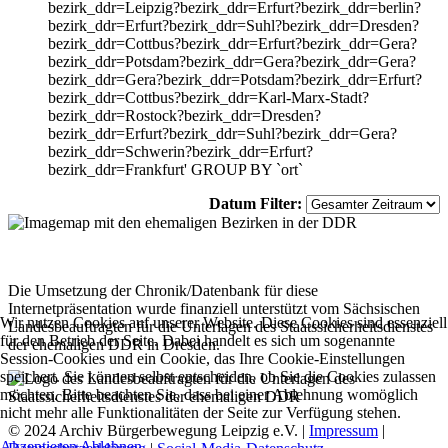
bezirk_ddr=Leipzig?bezirk_ddr=Erfurt?bezirk_ddr=berlin?
bezirk_ddr=Erfurt?bezirk_ddr=Suhl?bezirk_ddr=Dresden?
bezirk_ddr=Cottbus?bezirk_ddr=Erfurt?bezirk_ddr=Gera?
bezirk_ddr=Potsdam?bezirk_ddr=Gera?bezirk_ddr=Gera?
bezirk_ddr=Gera?bezirk_ddr=Potsdam?bezirk_ddr=Erfurt?
bezirk_ddr=Cottbus?bezirk_ddr=Karl-Marx-Stadt?
bezirk_ddr=Rostock?bezirk_ddr=Dresden?
bezirk_ddr=Erfurt?bezirk_ddr=Suhl?bezirk_ddr=Gera?
bezirk_ddr=Schwerin?bezirk_ddr=Erfurt?
bezirk_ddr=Frankfurt' GROUP BY `ort`
Datum Filter:
Die Umsetzung der Chronik/Datenbank für diese
Internetpräsentation wurde finanziell unterstützt vom Sächsischen
Wir nutzen Cookies auf unserer Website. Diese Cookies sind essenziell
Landesbeauftragten für die Unterlagen des Staatssicherheitsdienstes
für den Betrieb der Seite. Dabei handelt es sich um sogenannte
der ehemaligen DDR in Dresden.
Session-Cookies und ein Cookie, das Ihre Cookie-Einstellungen
speichert. Sie können selbst entscheiden, ob Sie die Cookies zulassen
möchten. Bitte beachten Sie, dass bei einer Ablehnung womöglich
nicht mehr alle Funktionalitäten der Seite zur Verfügung stehen.
© 2024 Archiv Bürgerbewegung Leipzig e.V. |
Impressum
|
Akzeptieren
Ablehnen