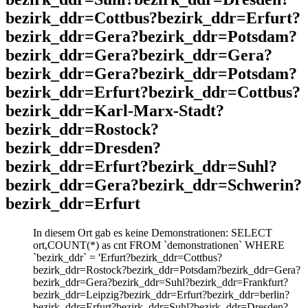
bezirk_ddr=Cottbus?bezirk_ddr=Erfurt?
bezirk_ddr=Gera?bezirk_ddr=Potsdam?
bezirk_ddr=Gera?bezirk_ddr=Gera?
bezirk_ddr=Gera?bezirk_ddr=Potsdam?
bezirk_ddr=Erfurt?bezirk_ddr=Cottbus?
bezirk_ddr=Karl-Marx-Stadt?
bezirk_ddr=Rostock?
bezirk_ddr=Dresden?
bezirk_ddr=Erfurt?bezirk_ddr=Suhl?
bezirk_ddr=Gera?bezirk_ddr=Schwerin?
bezirk_ddr=Erfurt
In diesem Ort gab es keine Demonstrationen: SELECT
ort,COUNT(*) as cnt FROM `demonstrationen` WHERE
`bezirk_ddr` = 'Erfurt?bezirk_ddr=Cottbus?
bezirk_ddr=Rostock?bezirk_ddr=Potsdam?bezirk_ddr=Gera?
bezirk_ddr=Gera?bezirk_ddr=Suhl?bezirk_ddr=Frankfurt?
bezirk_ddr=Leipzig?bezirk_ddr=Erfurt?bezirk_ddr=berlin?
bezirk_ddr=Erfurt?bezirk_ddr=Suhl?bezirk_ddr=Dresden?