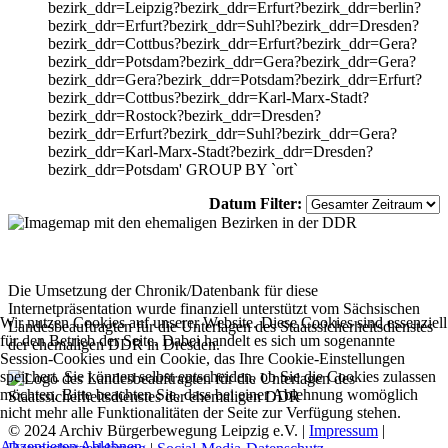
bezirk_ddr=Leipzig?bezirk_ddr=Erfurt?bezirk_ddr=berlin?
bezirk_ddr=Erfurt?bezirk_ddr=Suhl?bezirk_ddr=Dresden?
bezirk_ddr=Cottbus?bezirk_ddr=Erfurt?bezirk_ddr=Gera?
bezirk_ddr=Potsdam?bezirk_ddr=Gera?bezirk_ddr=Gera?
bezirk_ddr=Gera?bezirk_ddr=Potsdam?bezirk_ddr=Erfurt?
bezirk_ddr=Cottbus?bezirk_ddr=Karl-Marx-Stadt?
bezirk_ddr=Rostock?bezirk_ddr=Dresden?
bezirk_ddr=Erfurt?bezirk_ddr=Suhl?bezirk_ddr=Gera?
bezirk_ddr=Karl-Marx-Stadt?bezirk_ddr=Dresden?
bezirk_ddr=Potsdam' GROUP BY `ort`
Datum Filter:
Die Umsetzung der Chronik/Datenbank für diese
Internetpräsentation wurde finanziell unterstützt vom Sächsischen
Wir nutzen Cookies auf unserer Website. Diese Cookies sind essenziell
Landesbeauftragten für die Unterlagen des Staatssicherheitsdienstes
für den Betrieb der Seite. Dabei handelt es sich um sogenannte
der ehemaligen DDR in Dresden.
Session-Cookies und ein Cookie, das Ihre Cookie-Einstellungen
speichert. Sie können selbst entscheiden, ob Sie die Cookies zulassen
möchten. Bitte beachten Sie, dass bei einer Ablehnung womöglich
nicht mehr alle Funktionalitäten der Seite zur Verfügung stehen.
© 2024 Archiv Bürgerbewegung Leipzig e.V. |
Impressum
|
Akzeptieren
Ablehnen