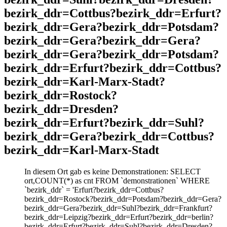
bezirk_ddr=Cottbus?bezirk_ddr=Erfurt?
bezirk_ddr=Gera?bezirk_ddr=Potsdam?
bezirk_ddr=Gera?bezirk_ddr=Gera?
bezirk_ddr=Gera?bezirk_ddr=Potsdam?
bezirk_ddr=Erfurt?bezirk_ddr=Cottbus?
bezirk_ddr=Karl-Marx-Stadt?
bezirk_ddr=Rostock?
bezirk_ddr=Dresden?
bezirk_ddr=Erfurt?bezirk_ddr=Suhl?
bezirk_ddr=Gera?bezirk_ddr=Cottbus?
bezirk_ddr=Karl-Marx-Stadt
In diesem Ort gab es keine Demonstrationen: SELECT
ort,COUNT(*) as cnt FROM `demonstrationen` WHERE
`bezirk_ddr` = 'Erfurt?bezirk_ddr=Cottbus?
bezirk_ddr=Rostock?bezirk_ddr=Potsdam?bezirk_ddr=Gera?
bezirk_ddr=Gera?bezirk_ddr=Suhl?bezirk_ddr=Frankfurt?
bezirk_ddr=Leipzig?bezirk_ddr=Erfurt?bezirk_ddr=berlin?
bezirk_ddr=Erfurt?bezirk_ddr=Suhl?bezirk_ddr=Dresden?