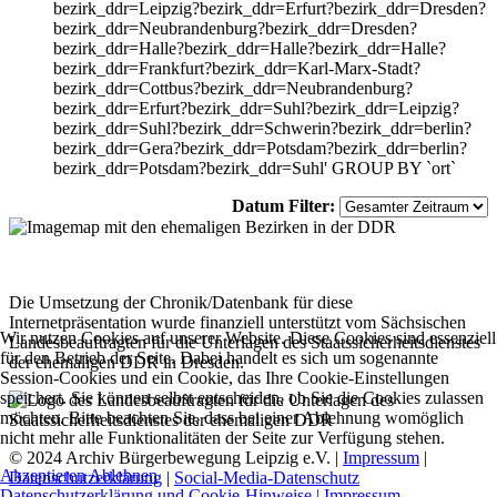
bezirk_ddr=Leipzig?bezirk_ddr=Erfurt?bezirk_ddr=Dresden?
bezirk_ddr=Neubrandenburg?bezirk_ddr=Dresden?
bezirk_ddr=Halle?bezirk_ddr=Halle?bezirk_ddr=Halle?
bezirk_ddr=Frankfurt?bezirk_ddr=Karl-Marx-Stadt?
bezirk_ddr=Cottbus?bezirk_ddr=Neubrandenburg?
bezirk_ddr=Erfurt?bezirk_ddr=Suhl?bezirk_ddr=Leipzig?
bezirk_ddr=Suhl?bezirk_ddr=Schwerin?bezirk_ddr=berlin?
bezirk_ddr=Gera?bezirk_ddr=Potsdam?bezirk_ddr=berlin?
bezirk_ddr=Potsdam?bezirk_ddr=Suhl' GROUP BY `ort`
Datum Filter:
Die Umsetzung der Chronik/Datenbank für diese
Internetpräsentation wurde finanziell unterstützt vom Sächsischen
Wir nutzen Cookies auf unserer Website. Diese Cookies sind essenziell
Landesbeauftragten für die Unterlagen des Staatssicherheitsdienstes
für den Betrieb der Seite. Dabei handelt es sich um sogenannte
der ehemaligen DDR in Dresden.
Session-Cookies und ein Cookie, das Ihre Cookie-Einstellungen
speichert. Sie können selbst entscheiden, ob Sie die Cookies zulassen
möchten. Bitte beachten Sie, dass bei einer Ablehnung womöglich
nicht mehr alle Funktionalitäten der Seite zur Verfügung stehen.
© 2024 Archiv Bürgerbewegung Leipzig e.V. |
Impressum
|
Akzeptieren
Ablehnen
Datenschutzerklärung
|
Social-Media-Datenschutz
Datenschutzerklärung und Cookie-Hinweise |
Impressum