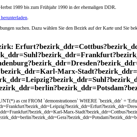
rbst 1989 bis zum Frühjahr 1990 in der ehemaligen DDR.
herunterladen
.
ngen suchen. Dazu wählen Sie den Bezirk auf der Karte und Sie beko
Bezirk: Erfurt?bezirk_ddr=Cottbus?bezirk
k_ddr=Suhl?bezirk_ddr=Frankfurt?bezirk
denburg?bezirk_ddr=Dresden?bezirk_ddr
?bezirk_ddr=Karl-Marx-Stadt?bezirk_ddr
irk_ddr=Leipzig?bezirk_ddr=Suhl?bezirk_
zirk_ddr=berlin?bezirk_ddr=Potsdam?be
OUNT(*) as cnt FROM `demonstrationen` WHERE `bezirk_ddr` = 'Erfu
dr=Frankfurt?bezirk_ddr=Leipzig?bezirk_ddr=Erfurt?bezirk_ddr=Dr
_ddr=Frankfurt?bezirk_ddr=Karl-Marx-Stadt?bezirk_ddr=Cottbus?bez
ezirk_ddr=berlin?bezirk_ddr=Gera?bezirk_ddr=Potsdam?bezirk_ddr=