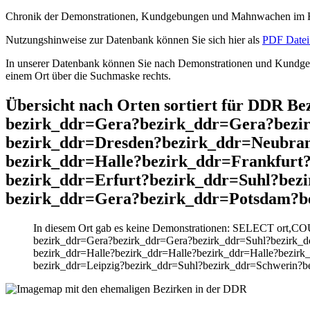
Chronik der Demonstrationen, Kundgebungen und Mahnwachen im He
Nutzungshinweise zur Datenbank können Sie sich hier als
PDF Datei 
In unserer Datenbank können Sie nach Demonstrationen und Kundgebu
einem Ort über die Suchmaske rechts.
Übersicht nach Orten sortiert für DDR 
bezirk_ddr=Gera?bezirk_ddr=Gera?bezir
bezirk_ddr=Dresden?bezirk_ddr=Neubran
bezirk_ddr=Halle?bezirk_ddr=Frankfurt
bezirk_ddr=Erfurt?bezirk_ddr=Suhl?bez
bezirk_ddr=Gera?bezirk_ddr=Potsdam?be
In diesem Ort gab es keine Demonstrationen: SELECT ort,C
bezirk_ddr=Gera?bezirk_ddr=Gera?bezirk_ddr=Suhl?bezirk_d
bezirk_ddr=Halle?bezirk_ddr=Halle?bezirk_ddr=Halle?bezirk
bezirk_ddr=Leipzig?bezirk_ddr=Suhl?bezirk_ddr=Schwerin?b