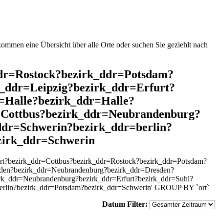
mmen eine Übersicht über alle Orte oder suchen Sie geziehlt nach
_ddr=Rostock?bezirk_ddr=Potsdam?
_ddr=Leipzig?bezirk_ddr=Erfurt?
=Halle?bezirk_ddr=Halle?
=Cottbus?bezirk_ddr=Neubrandenburg?
ddr=Schwerin?bezirk_ddr=berlin?
zirk_ddr=Schwerin
rt?bezirk_ddr=Cottbus?bezirk_ddr=Rostock?bezirk_ddr=Potsdam?
esden?bezirk_ddr=Neubrandenburg?bezirk_ddr=Dresden?
irk_ddr=Neubrandenburg?bezirk_ddr=Erfurt?bezirk_ddr=Suhl?
berlin?bezirk_ddr=Potsdam?bezirk_ddr=Schwerin' GROUP BY `ort`
Datum Filter: