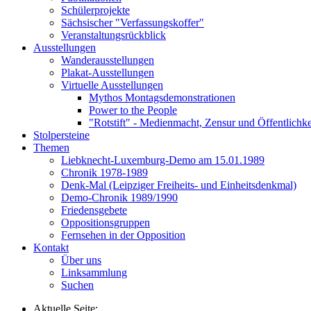
Schülerprojekte
Sächsischer "Verfassungskoffer"
Veranstaltungsrückblick
Ausstellungen
Wanderausstellungen
Plakat-Ausstellungen
Virtuelle Ausstellungen
Mythos Montagsdemonstrationen
Power to the People
"Rotstift" - Medienmacht, Zensur und Öffentlichk
Stolpersteine
Themen
Liebknecht-Luxemburg-Demo am 15.01.1989
Chronik 1978-1989
Denk-Mal (Leipziger Freiheits- und Einheitsdenkmal)
Demo-Chronik 1989/1990
Friedensgebete
Oppositionsgruppen
Fernsehen in der Opposition
Kontakt
Über uns
Linksammlung
Suchen
Aktuelle Seite: