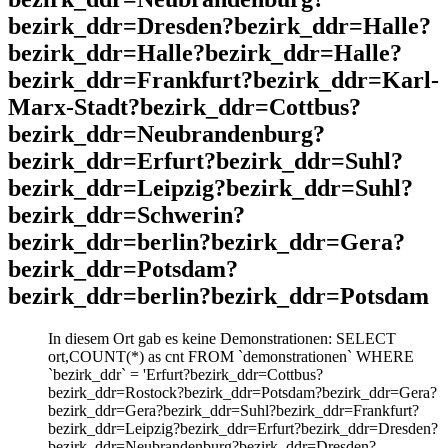
bezirk_ddr=Dresden?bezirk_ddr=Halle?
bezirk_ddr=Halle?bezirk_ddr=Halle?
bezirk_ddr=Frankfurt?bezirk_ddr=Karl-
Marx-Stadt?bezirk_ddr=Cottbus?
bezirk_ddr=Neubrandenburg?
bezirk_ddr=Erfurt?bezirk_ddr=Suhl?
bezirk_ddr=Leipzig?bezirk_ddr=Suhl?
bezirk_ddr=Schwerin?
bezirk_ddr=berlin?bezirk_ddr=Gera?
bezirk_ddr=Potsdam?
bezirk_ddr=berlin?bezirk_ddr=Potsdam
In diesem Ort gab es keine Demonstrationen: SELECT
ort,COUNT(*) as cnt FROM `demonstrationen` WHERE
`bezirk_ddr` = 'Erfurt?bezirk_ddr=Cottbus?
bezirk_ddr=Rostock?bezirk_ddr=Potsdam?bezirk_ddr=Gera?
bezirk_ddr=Gera?bezirk_ddr=Suhl?bezirk_ddr=Frankfurt?
bezirk_ddr=Leipzig?bezirk_ddr=Erfurt?bezirk_ddr=Dresden?
bezirk_ddr=Neubrandenburg?bezirk_ddr=Dresden?