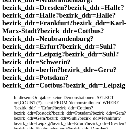
bezirk_ddr=Dresden?bezirk_ddr=Halle?
bezirk_ddr=Halle?bezirk_ddr=Halle?
bezirk_ddr=Frankfurt?bezirk_ddr=Karl-
Marx-Stadt?bezirk_ddr=Cottbus?
bezirk_ddr=Neubrandenburg?
bezirk_ddr=Erfurt?bezirk_ddr=Suhl?
bezirk_ddr=Leipzig?bezirk_ddr=Suhl?
bezirk_ddr=Schwerin?
bezirk_ddr=berlin?bezirk_ddr=Gera?
bezirk_ddr=Potsdam?
bezirk_ddr=Cottbus?bezirk_ddr=Leipzig
In diesem Ort gab es keine Demonstrationen: SELECT
ort,COUNT(*) as cnt FROM `demonstrationen` WHERE
`bezirk_ddr` = 'Erfurt?bezirk_ddr=Cottbus?
bezirk_ddr=Rostock?bezirk_ddr=Potsdam?bezirk_ddr=Gera?
bezirk_ddr=Gera?bezirk_ddr=Suhl?bezirk_ddr=Frankfurt?
bezirk_ddr=Leipzig?bezirk_ddr=Erfurt?bezirk_ddr=Dresden?
bezirk_ddr=Neubrandenburg?bezirk_ddr=Dresden?