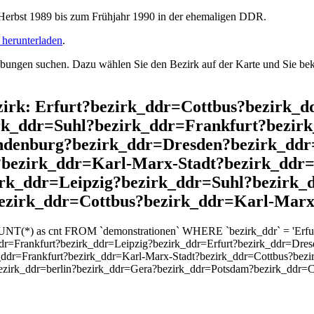
rbst 1989 bis zum Frühjahr 1990 in der ehemaligen DDR.
herunterladen
.
ngen suchen. Dazu wählen Sie den Bezirk auf der Karte und Sie beko
Bezirk: Erfurt?bezirk_ddr=Cottbus?bezirk
k_ddr=Suhl?bezirk_ddr=Frankfurt?bezirk
denburg?bezirk_ddr=Dresden?bezirk_ddr
?bezirk_ddr=Karl-Marx-Stadt?bezirk_ddr
irk_ddr=Leipzig?bezirk_ddr=Suhl?bezirk_
zirk_ddr=Cottbus?bezirk_ddr=Karl-Marx
OUNT(*) as cnt FROM `demonstrationen` WHERE `bezirk_ddr` = 'Erfu
dr=Frankfurt?bezirk_ddr=Leipzig?bezirk_ddr=Erfurt?bezirk_ddr=Dr
_ddr=Frankfurt?bezirk_ddr=Karl-Marx-Stadt?bezirk_ddr=Cottbus?bez
ezirk_ddr=berlin?bezirk_ddr=Gera?bezirk_ddr=Potsdam?bezirk_ddr=