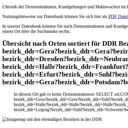
Chronik der Demonstrationen, Kundgebungen und Mahnwachen im He
Nutzungshinweise zur Datenbank können Sie sich hier als
PDF Datei 
In unserer Datenbank können Sie nach Demonstrationen und Kundgebu
einem Ort über die Suchmaske rechts.
Übersicht nach Orten sortiert für DDR 
bezirk_ddr=Gera?bezirk_ddr=Gera?bezir
bezirk_ddr=Dresden?bezirk_ddr=Neubran
bezirk_ddr=Halle?bezirk_ddr=Frankfurt
bezirk_ddr=Erfurt?bezirk_ddr=Suhl?bez
bezirk_ddr=Gera?bezirk_ddr=Potsdam?be
In diesem Ort gab es keine Demonstrationen: SELECT ort,C
bezirk_ddr=Gera?bezirk_ddr=Gera?bezirk_ddr=Suhl?bezirk_d
bezirk_ddr=Halle?bezirk_ddr=Halle?bezirk_ddr=Halle?bezirk
bezirk_ddr=Leipzig?bezirk_ddr=Suhl?bezirk_ddr=Schwerin?b