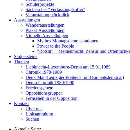
Schülerprojekte
Sächsischer "Verfassungskoffer"
Veranstaltungsrückblick
Ausstellungen
Wanderausstellungen
Plakat-Ausstellungen
Virtuelle Ausstellungen
Mythos Montagsdemonstrationen
Power to the People
"Rotstift" - Medienmacht, Zensur und Öffentlichk
Stolpersteine
Themen
Liebknecht-Luxemburg-Demo am 15.01.1989
Chronik 1978-1989
Denk-Mal (Leipziger Freiheits- und Einheitsdenkmal)
Demo-Chronik 1989/1990
Friedensgebete
Oppositionsgruppen
Fernsehen in der Opposition
Kontakt
Über uns
Linksammlung
Suchen
Aktuelle Seite: