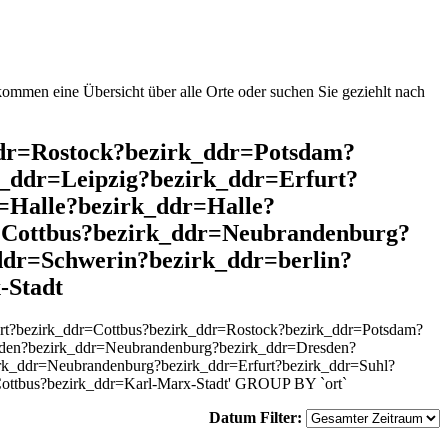
mmen eine Übersicht über alle Orte oder suchen Sie geziehlt nach
_ddr=Rostock?bezirk_ddr=Potsdam?
_ddr=Leipzig?bezirk_ddr=Erfurt?
=Halle?bezirk_ddr=Halle?
=Cottbus?bezirk_ddr=Neubrandenburg?
ddr=Schwerin?bezirk_ddr=berlin?
-Stadt
rt?bezirk_ddr=Cottbus?bezirk_ddr=Rostock?bezirk_ddr=Potsdam?
esden?bezirk_ddr=Neubrandenburg?bezirk_ddr=Dresden?
irk_ddr=Neubrandenburg?bezirk_ddr=Erfurt?bezirk_ddr=Suhl?
Cottbus?bezirk_ddr=Karl-Marx-Stadt' GROUP BY `ort`
Datum Filter: