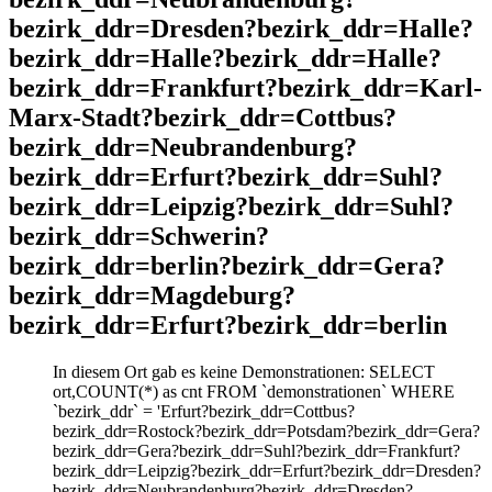
bezirk_ddr=Dresden?bezirk_ddr=Halle?
bezirk_ddr=Halle?bezirk_ddr=Halle?
bezirk_ddr=Frankfurt?bezirk_ddr=Karl-
Marx-Stadt?bezirk_ddr=Cottbus?
bezirk_ddr=Neubrandenburg?
bezirk_ddr=Erfurt?bezirk_ddr=Suhl?
bezirk_ddr=Leipzig?bezirk_ddr=Suhl?
bezirk_ddr=Schwerin?
bezirk_ddr=berlin?bezirk_ddr=Gera?
bezirk_ddr=Magdeburg?
bezirk_ddr=Erfurt?bezirk_ddr=berlin
In diesem Ort gab es keine Demonstrationen: SELECT
ort,COUNT(*) as cnt FROM `demonstrationen` WHERE
`bezirk_ddr` = 'Erfurt?bezirk_ddr=Cottbus?
bezirk_ddr=Rostock?bezirk_ddr=Potsdam?bezirk_ddr=Gera?
bezirk_ddr=Gera?bezirk_ddr=Suhl?bezirk_ddr=Frankfurt?
bezirk_ddr=Leipzig?bezirk_ddr=Erfurt?bezirk_ddr=Dresden?
bezirk_ddr=Neubrandenburg?bezirk_ddr=Dresden?