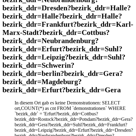
bezirk_ddr=Dresden?bezirk_ddr=Halle?
bezirk_ddr=Halle?bezirk_ddr=Halle?
bezirk_ddr=Frankfurt?bezirk_ddr=Karl-
Marx-Stadt?bezirk_ddr=Cottbus?
bezirk_ddr=Neubrandenburg?
bezirk_ddr=Erfurt?bezirk_ddr=Suhl?
bezirk_ddr=Leipzig?bezirk_ddr=Suhl?
bezirk_ddr=Schwerin?
bezirk_ddr=berlin?bezirk_ddr=Gera?
bezirk_ddr=Magdeburg?
bezirk_ddr=Erfurt?bezirk_ddr=Gera
In diesem Ort gab es keine Demonstrationen: SELECT
ort,COUNT(*) as cnt FROM `demonstrationen` WHERE
`bezirk_ddr` = 'Erfurt?bezirk_ddr=Cottbus?
bezirk_ddr=Rostock?bezirk_ddr=Potsdam?bezirk_ddr=Gera?
bezirk_ddr=Gera?bezirk_ddr=Suhl?bezirk_ddr=Frankfurt?
bezirk_ddr=Leipzig?bezirk_ddr=Erfurt?bezirk_ddr=Dresden?
bezirk_ddr=Neubrandenburg?bezirk_ddr=Dresden?