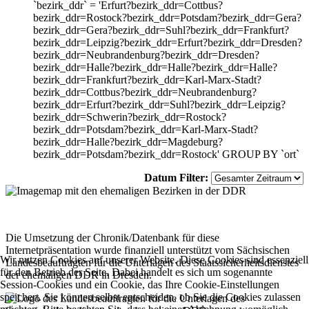
`bezirk_ddr` = 'Erfurt?bezirk_ddr=Cottbus?
bezirk_ddr=Rostock?bezirk_ddr=Potsdam?bezirk_ddr=Gera?
bezirk_ddr=Gera?bezirk_ddr=Suhl?bezirk_ddr=Frankfurt?
bezirk_ddr=Leipzig?bezirk_ddr=Erfurt?bezirk_ddr=Dresden?
bezirk_ddr=Neubrandenburg?bezirk_ddr=Dresden?
bezirk_ddr=Halle?bezirk_ddr=Halle?bezirk_ddr=Halle?
bezirk_ddr=Frankfurt?bezirk_ddr=Karl-Marx-Stadt?
bezirk_ddr=Cottbus?bezirk_ddr=Neubrandenburg?
bezirk_ddr=Erfurt?bezirk_ddr=Suhl?bezirk_ddr=Leipzig?
bezirk_ddr=Schwerin?bezirk_ddr=Rostock?
bezirk_ddr=Potsdam?bezirk_ddr=Karl-Marx-Stadt?
bezirk_ddr=Halle?bezirk_ddr=Magdeburg?
bezirk_ddr=Potsdam?bezirk_ddr=Rostock' GROUP BY `ort`
Datum Filter:
Die Umsetzung der Chronik/Datenbank für diese
Internetpräsentation wurde finanziell unterstützt vom Sächsischen
Wir nutzen Cookies auf unserer Website. Diese Cookies sind essenziell
Landesbeauftragten für die Unterlagen des Staatssicherheitsdienstes
für den Betrieb der Seite. Dabei handelt es sich um sogenannte
der ehemaligen DDR in Dresden.
Session-Cookies und ein Cookie, das Ihre Cookie-Einstellungen
speichert. Sie können selbst entscheiden, ob Sie die Cookies zulassen