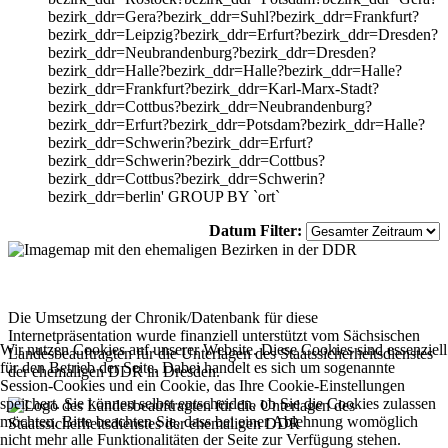
bezirk_ddr=Gera?bezirk_ddr=Suhl?bezirk_ddr=Frankfurt?
bezirk_ddr=Leipzig?bezirk_ddr=Erfurt?bezirk_ddr=Dresden?
bezirk_ddr=Neubrandenburg?bezirk_ddr=Dresden?
bezirk_ddr=Halle?bezirk_ddr=Halle?bezirk_ddr=Halle?
bezirk_ddr=Frankfurt?bezirk_ddr=Karl-Marx-Stadt?
bezirk_ddr=Cottbus?bezirk_ddr=Neubrandenburg?
bezirk_ddr=Erfurt?bezirk_ddr=Potsdam?bezirk_ddr=Halle?
bezirk_ddr=Schwerin?bezirk_ddr=Erfurt?
bezirk_ddr=Schwerin?bezirk_ddr=Cottbus?
bezirk_ddr=Cottbus?bezirk_ddr=Schwerin?
bezirk_ddr=berlin' GROUP BY `ort`
Datum Filter:
Die Umsetzung der Chronik/Datenbank für diese
Internetpräsentation wurde finanziell unterstützt vom Sächsischen
Wir nutzen Cookies auf unserer Website. Diese Cookies sind essenziell
Landesbeauftragten für die Unterlagen des Staatssicherheitsdienstes
für den Betrieb der Seite. Dabei handelt es sich um sogenannte
der ehemaligen DDR in Dresden.
Session-Cookies und ein Cookie, das Ihre Cookie-Einstellungen
speichert. Sie können selbst entscheiden, ob Sie die Cookies zulassen
möchten. Bitte beachten Sie, dass bei einer Ablehnung womöglich
nicht mehr alle Funktionalitäten der Seite zur Verfügung stehen.