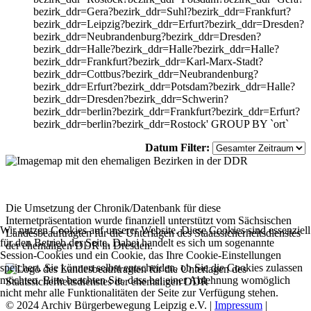
bezirk_ddr=Gera?bezirk_ddr=Suhl?bezirk_ddr=Frankfurt?
bezirk_ddr=Leipzig?bezirk_ddr=Erfurt?bezirk_ddr=Dresden?
bezirk_ddr=Neubrandenburg?bezirk_ddr=Dresden?
bezirk_ddr=Halle?bezirk_ddr=Halle?bezirk_ddr=Halle?
bezirk_ddr=Frankfurt?bezirk_ddr=Karl-Marx-Stadt?
bezirk_ddr=Cottbus?bezirk_ddr=Neubrandenburg?
bezirk_ddr=Erfurt?bezirk_ddr=Potsdam?bezirk_ddr=Halle?
bezirk_ddr=Dresden?bezirk_ddr=Schwerin?
bezirk_ddr=berlin?bezirk_ddr=Frankfurt?bezirk_ddr=Erfurt?
bezirk_ddr=berlin?bezirk_ddr=Rostock' GROUP BY `ort`
Datum Filter:
Die Umsetzung der Chronik/Datenbank für diese
Internetpräsentation wurde finanziell unterstützt vom Sächsischen
Wir nutzen Cookies auf unserer Website. Diese Cookies sind essenziell
Landesbeauftragten für die Unterlagen des Staatssicherheitsdienstes
für den Betrieb der Seite. Dabei handelt es sich um sogenannte
der ehemaligen DDR in Dresden.
Session-Cookies und ein Cookie, das Ihre Cookie-Einstellungen
speichert. Sie können selbst entscheiden, ob Sie die Cookies zulassen
möchten. Bitte beachten Sie, dass bei einer Ablehnung womöglich
nicht mehr alle Funktionalitäten der Seite zur Verfügung stehen.
© 2024 Archiv Bürgerbewegung Leipzig e.V. |
Impressum
|