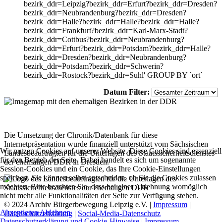
bezirk_ddr=Leipzig?bezirk_ddr=Erfurt?bezirk_ddr=Dresden?
bezirk_ddr=Neubrandenburg?bezirk_ddr=Dresden?
bezirk_ddr=Halle?bezirk_ddr=Halle?bezirk_ddr=Halle?
bezirk_ddr=Frankfurt?bezirk_ddr=Karl-Marx-Stadt?
bezirk_ddr=Cottbus?bezirk_ddr=Neubrandenburg?
bezirk_ddr=Erfurt?bezirk_ddr=Potsdam?bezirk_ddr=Halle?
bezirk_ddr=Dresden?bezirk_ddr=Neubrandenburg?
bezirk_ddr=Potsdam?bezirk_ddr=Schwerin?
bezirk_ddr=Rostock?bezirk_ddr=Suhl' GROUP BY `ort`
Datum Filter:
Die Umsetzung der Chronik/Datenbank für diese
Internetpräsentation wurde finanziell unterstützt vom Sächsischen
Wir nutzen Cookies auf unserer Website. Diese Cookies sind essenziell
Landesbeauftragten für die Unterlagen des Staatssicherheitsdienstes
für den Betrieb der Seite. Dabei handelt es sich um sogenannte
der ehemaligen DDR in Dresden.
Session-Cookies und ein Cookie, das Ihre Cookie-Einstellungen
speichert. Sie können selbst entscheiden, ob Sie die Cookies zulassen
möchten. Bitte beachten Sie, dass bei einer Ablehnung womöglich
nicht mehr alle Funktionalitäten der Seite zur Verfügung stehen.
© 2024 Archiv Bürgerbewegung Leipzig e.V. |
Impressum
|
Akzeptieren
Ablehnen
Datenschutzerklärung
|
Social-Media-Datenschutz
Datenschutzerklärung und Cookie-Hinweise |
Impressum