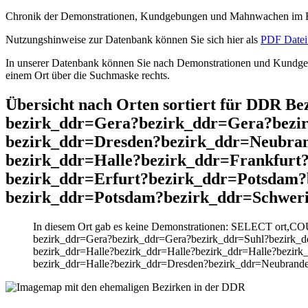
Chronik der Demonstrationen, Kundgebungen und Mahnwachen im He
Nutzungshinweise zur Datenbank können Sie sich hier als
PDF Datei 
In unserer Datenbank können Sie nach Demonstrationen und Kundgebu
einem Ort über die Suchmaske rechts.
Übersicht nach Orten sortiert für DDR 
bezirk_ddr=Gera?bezirk_ddr=Gera?bezir
bezirk_ddr=Dresden?bezirk_ddr=Neubran
bezirk_ddr=Halle?bezirk_ddr=Frankfurt
bezirk_ddr=Erfurt?bezirk_ddr=Potsdam
bezirk_ddr=Potsdam?bezirk_ddr=Schwer
In diesem Ort gab es keine Demonstrationen: SELECT ort,C
bezirk_ddr=Gera?bezirk_ddr=Gera?bezirk_ddr=Suhl?bezirk_d
bezirk_ddr=Halle?bezirk_ddr=Halle?bezirk_ddr=Halle?bezirk
bezirk_ddr=Halle?bezirk_ddr=Dresden?bezirk_ddr=Neubrand