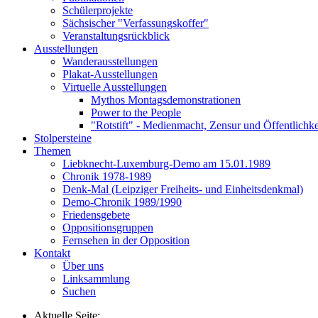
Schülerprojekte
Sächsischer "Verfassungskoffer"
Veranstaltungsrückblick
Ausstellungen
Wanderausstellungen
Plakat-Ausstellungen
Virtuelle Ausstellungen
Mythos Montagsdemonstrationen
Power to the People
"Rotstift" - Medienmacht, Zensur und Öffentlichk
Stolpersteine
Themen
Liebknecht-Luxemburg-Demo am 15.01.1989
Chronik 1978-1989
Denk-Mal (Leipziger Freiheits- und Einheitsdenkmal)
Demo-Chronik 1989/1990
Friedensgebete
Oppositionsgruppen
Fernsehen in der Opposition
Kontakt
Über uns
Linksammlung
Suchen
Aktuelle Seite: