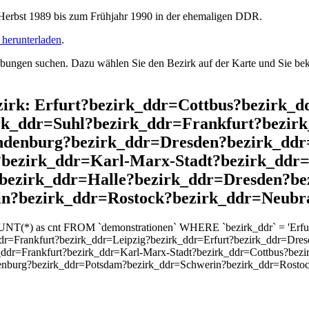
rbst 1989 bis zum Frühjahr 1990 in der ehemaligen DDR.
herunterladen
.
ngen suchen. Dazu wählen Sie den Bezirk auf der Karte und Sie beko
Bezirk: Erfurt?bezirk_ddr=Cottbus?bezirk
k_ddr=Suhl?bezirk_ddr=Frankfurt?bezirk
denburg?bezirk_ddr=Dresden?bezirk_ddr
?bezirk_ddr=Karl-Marx-Stadt?bezirk_ddr
?bezirk_ddr=Halle?bezirk_ddr=Dresden?b
in?bezirk_ddr=Rostock?bezirk_ddr=Neubr
OUNT(*) as cnt FROM `demonstrationen` WHERE `bezirk_ddr` = 'Erfu
dr=Frankfurt?bezirk_ddr=Leipzig?bezirk_ddr=Erfurt?bezirk_ddr=Dr
_ddr=Frankfurt?bezirk_ddr=Karl-Marx-Stadt?bezirk_ddr=Cottbus?bez
enburg?bezirk_ddr=Potsdam?bezirk_ddr=Schwerin?bezirk_ddr=Rost