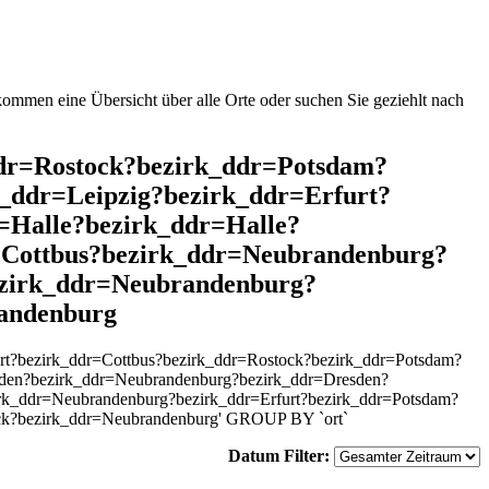
mmen eine Übersicht über alle Orte oder suchen Sie geziehlt nach
_ddr=Rostock?bezirk_ddr=Potsdam?
_ddr=Leipzig?bezirk_ddr=Erfurt?
=Halle?bezirk_ddr=Halle?
=Cottbus?bezirk_ddr=Neubrandenburg?
ezirk_ddr=Neubrandenburg?
andenburg
rt?bezirk_ddr=Cottbus?bezirk_ddr=Rostock?bezirk_ddr=Potsdam?
esden?bezirk_ddr=Neubrandenburg?bezirk_ddr=Dresden?
irk_ddr=Neubrandenburg?bezirk_ddr=Erfurt?bezirk_ddr=Potsdam?
ock?bezirk_ddr=Neubrandenburg' GROUP BY `ort`
Datum Filter: