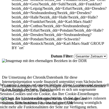
bezirk_ddr=Gera?bezirk_ddr=Suhl?bezirk_ddr=Frankfurt?
bezirk_ddr=Leipzig?bezirk_ddr=Erfurt?bezirk_ddr=Dresden?
bezirk_ddr=Neubrandenburg?bezirk_ddr=Dresden?
bezirk_ddr=Halle?bezirk_ddr=Halle?bezirk_ddr=Halle?
bezirk_ddr=Frankfurt?bezirk_ddr=Karl-Marx-Stadt?
bezirk_ddr=Cottbus?bezirk_ddr=Neubrandenburg?
bezirk_ddr=Erfurt?bezirk_ddr=Potsdam?bezirk_ddr=Halle?
bezirk_ddr=Dresden?bezirk_ddr=Neubrandenburg?
bezirk_ddr=Potsdam?bezirk_ddr=Schwerin?
bezirk_ddr=Rostock?bezirk_ddr=Karl-Marx-Stadt' GROUP
BY `ort`
Datum Filter:
Die Umsetzung der Chronik/Datenbank für diese
Internetpräsentation wurde finanziell unterstützt vom Sächsischen
Wir nutzen Cookies auf unserer Website. Diese Cookies sind essenziell
Landesbeauftragten für die Unterlagen des Staatssicherheitsdienstes
für den Betrieb der Seite. Dabei handelt es sich um sogenannte
der ehemaligen DDR in Dresden.
Session-Cookies und ein Cookie, das Ihre Cookie-Einstellungen
speichert. Sie können selbst entscheiden, ob Sie die Cookies zulassen
möchten. Bitte beachten Sie, dass bei einer Ablehnung womöglich
nicht mehr alle Funktionalitäten der Seite zur Verfügung stehen.