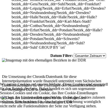
bezirk_ddr=Gera?bezirk_ddr=Suhl?bezirk_ddr=Frankfurt?
bezirk_ddr=Leipzig?bezirk_ddr=Erfurt?bezirk_ddr=Dresden?
bezirk_ddr=Neubrandenburg?bezirk_ddr=Dresden?
bezirk_ddr=Halle?bezirk_ddr=Halle?bezirk_ddr=Halle?
bezirk_ddr=Frankfurt?bezirk_ddr=Karl-Marx-Stadt?
bezirk_ddr=Cottbus?bezirk_ddr=Neubrandenburg?
bezirk_ddr=Erfurt?bezirk_ddr=Potsdam?bezirk_ddr=Halle?
bezirk_ddr=Dresden?bezirk_ddr=Neubrandenburg?
bezirk_ddr=Potsdam?bezirk_ddr=Schwerin?
bezirk_ddr=Neubrandenburg?bezirk_ddr=Suhl?
bezirk_ddr=Suhl' GROUP BY `ort`
Datum Filter:
Die Umsetzung der Chronik/Datenbank für diese
Internetpräsentation wurde finanziell unterstützt vom Sächsischen
Wir nutzen Cookies auf unserer Website. Diese Cookies sind essenziell
Landesbeauftragten für die Unterlagen des Staatssicherheitsdienstes
für den Betrieb der Seite. Dabei handelt es sich um sogenannte
der ehemaligen DDR in Dresden.
Session-Cookies und ein Cookie, das Ihre Cookie-Einstellungen
speichert. Sie können selbst entscheiden, ob Sie die Cookies zulassen
möchten. Bitte beachten Sie, dass bei einer Ablehnung womöglich
nicht mehr alle Funktionalitäten der Seite zur Verfügung stehen.