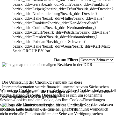
bezirk_ddr=Gera?bezirk_ddr=Suhl?bezirk_ddr=Frankfurt?
bezirk_ddr=Leipzig?bezirk_ddr=Erfurt?bezirk_ddr=Dresden?
bezirk_ddr=Neubrandenburg?bezirk_ddr=Dresden?
bezirk_ddr=Halle?bezirk_ddr=Halle?bezirk_ddr=Halle?
bezirk_ddr=Frankfurt?bezirk_ddr=Karl-Marx-Stadt?
bezirk_ddr=Cottbus?bezirk_ddr=Neubrandenburg?
bezirk_ddr=Erfurt?bezirk_ddr=Potsdam?bezirk_ddr=Halle?
bezirk_ddr=Dresden?bezirk_ddr=Neubrandenburg?
bezirk_ddr=Potsdam?bezirk_ddr=Schwerin?
bezirk_ddr=Halle?bezirk_ddr=Gera?bezirk_ddr=Karl-Marx-
Stadt' GROUP BY `ort`
Datum Filter:
Die Umsetzung der Chronik/Datenbank für diese
Internetpräsentation wurde finanziell unterstützt vom Sächsischen
Wir nutzen Cookies auf unserer Website. Diese Cookies sind essenziell
Landesbeauftragten für die Unterlagen des Staatssicherheitsdienstes
für den Betrieb der Seite. Dabei handelt es sich um sogenannte
der ehemaligen DDR in Dresden.
Session-Cookies und ein Cookie, das Ihre Cookie-Einstellungen
speichert. Sie können selbst entscheiden, ob Sie die Cookies zulassen
möchten. Bitte beachten Sie, dass bei einer Ablehnung womöglich
nicht mehr alle Funktionalitäten der Seite zur Verfügung stehen.