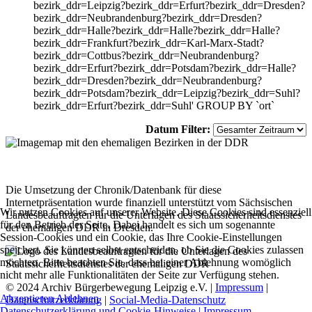
bezirk_ddr=Leipzig?bezirk_ddr=Erfurt?bezirk_ddr=Dresden?
bezirk_ddr=Neubrandenburg?bezirk_ddr=Dresden?
bezirk_ddr=Halle?bezirk_ddr=Halle?bezirk_ddr=Halle?
bezirk_ddr=Frankfurt?bezirk_ddr=Karl-Marx-Stadt?
bezirk_ddr=Cottbus?bezirk_ddr=Neubrandenburg?
bezirk_ddr=Erfurt?bezirk_ddr=Potsdam?bezirk_ddr=Halle?
bezirk_ddr=Dresden?bezirk_ddr=Neubrandenburg?
bezirk_ddr=Potsdam?bezirk_ddr=Leipzig?bezirk_ddr=Suhl?
bezirk_ddr=Erfurt?bezirk_ddr=Suhl' GROUP BY `ort`
Datum Filter:
Die Umsetzung der Chronik/Datenbank für diese
Internetpräsentation wurde finanziell unterstützt vom Sächsischen
Wir nutzen Cookies auf unserer Website. Diese Cookies sind essenziell
Landesbeauftragten für die Unterlagen des Staatssicherheitsdienstes
für den Betrieb der Seite. Dabei handelt es sich um sogenannte
der ehemaligen DDR in Dresden.
Session-Cookies und ein Cookie, das Ihre Cookie-Einstellungen
speichert. Sie können selbst entscheiden, ob Sie die Cookies zulassen
möchten. Bitte beachten Sie, dass bei einer Ablehnung womöglich
nicht mehr alle Funktionalitäten der Seite zur Verfügung stehen.
© 2024 Archiv Bürgerbewegung Leipzig e.V. |
Impressum
|
Akzeptieren
Ablehnen
Datenschutzerklärung
|
Social-Media-Datenschutz
Datenschutzerklärung und Cookie-Hinweise |
Impressum