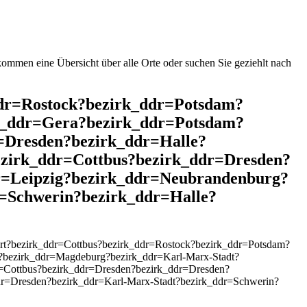
mmen eine Übersicht über alle Orte oder suchen Sie geziehlt nach
_ddr=Rostock?bezirk_ddr=Potsdam?
k_ddr=Gera?bezirk_ddr=Potsdam?
=Dresden?bezirk_ddr=Halle?
ezirk_ddr=Cottbus?bezirk_ddr=Dresden?
r=Leipzig?bezirk_ddr=Neubrandenburg?
=Schwerin?bezirk_ddr=Halle?
rt?bezirk_ddr=Cottbus?bezirk_ddr=Rostock?bezirk_ddr=Potsdam?
?bezirk_ddr=Magdeburg?bezirk_ddr=Karl-Marx-Stadt?
r=Cottbus?bezirk_ddr=Dresden?bezirk_ddr=Dresden?
dr=Dresden?bezirk_ddr=Karl-Marx-Stadt?bezirk_ddr=Schwerin?