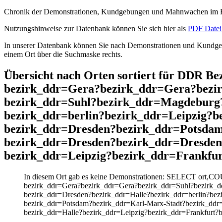
Chronik der Demonstrationen, Kundgebungen und Mahnwachen im He
Nutzungshinweise zur Datenbank können Sie sich hier als
PDF Datei 
In unserer Datenbank können Sie nach Demonstrationen und Kundgebu
einem Ort über die Suchmaske rechts.
Übersicht nach Orten sortiert für DDR 
bezirk_ddr=Gera?bezirk_ddr=Gera?bezi
bezirk_ddr=Suhl?bezirk_ddr=Magdeburg?
bezirk_ddr=berlin?bezirk_ddr=Leipzig?
bezirk_ddr=Dresden?bezirk_ddr=Potsda
bezirk_ddr=Dresden?bezirk_ddr=Dresden
bezirk_ddr=Leipzig?bezirk_ddr=Frankfur
In diesem Ort gab es keine Demonstrationen: SELECT ort,C
bezirk_ddr=Gera?bezirk_ddr=Gera?bezirk_ddr=Suhl?bezirk_d
bezirk_ddr=Dresden?bezirk_ddr=Halle?bezirk_ddr=berlin?be
bezirk_ddr=Potsdam?bezirk_ddr=Karl-Marx-Stadt?bezirk_ddr
bezirk_ddr=Halle?bezirk_ddr=Leipzig?bezirk_ddr=Frankfurt?