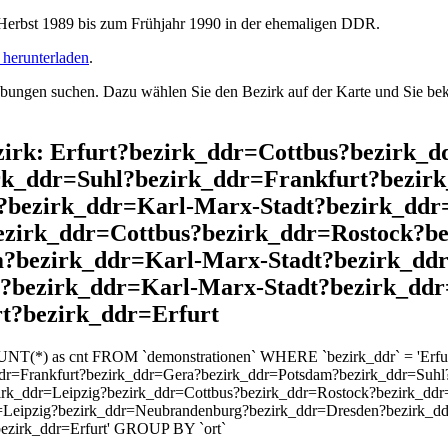
rbst 1989 bis zum Frühjahr 1990 in der ehemaligen DDR.
herunterladen
.
ngen suchen. Dazu wählen Sie den Bezirk auf der Karte und Sie beko
Bezirk: Erfurt?bezirk_ddr=Cottbus?bezirk
rk_ddr=Suhl?bezirk_ddr=Frankfurt?bezir
bezirk_ddr=Karl-Marx-Stadt?bezirk_ddr
bezirk_ddr=Cottbus?bezirk_ddr=Rostock?b
m?bezirk_ddr=Karl-Marx-Stadt?bezirk_dd
?bezirk_ddr=Karl-Marx-Stadt?bezirk_ddr
t?bezirk_ddr=Erfurt
OUNT(*) as cnt FROM `demonstrationen` WHERE `bezirk_ddr` = 'Erfu
dr=Frankfurt?bezirk_ddr=Gera?bezirk_ddr=Potsdam?bezirk_ddr=Suhl
zirk_ddr=Leipzig?bezirk_ddr=Cottbus?bezirk_ddr=Rostock?bezirk_dd
=Leipzig?bezirk_ddr=Neubrandenburg?bezirk_ddr=Dresden?bezirk_d
bezirk_ddr=Erfurt' GROUP BY `ort`