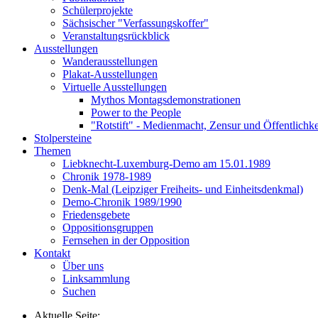
Schülerprojekte
Sächsischer "Verfassungskoffer"
Veranstaltungsrückblick
Ausstellungen
Wanderausstellungen
Plakat-Ausstellungen
Virtuelle Ausstellungen
Mythos Montagsdemonstrationen
Power to the People
"Rotstift" - Medienmacht, Zensur und Öffentlichk
Stolpersteine
Themen
Liebknecht-Luxemburg-Demo am 15.01.1989
Chronik 1978-1989
Denk-Mal (Leipziger Freiheits- und Einheitsdenkmal)
Demo-Chronik 1989/1990
Friedensgebete
Oppositionsgruppen
Fernsehen in der Opposition
Kontakt
Über uns
Linksammlung
Suchen
Aktuelle Seite: