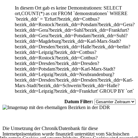
In diesem Ort gab es keine Demonstrationen: SELECT
ort,COUNT(*) as cnt FROM `demonstrationen` WHERE
`bezirk_ddr` = 'Erfurt?bezirk_ddr=Cottbus?
bezirk_ddr=Rostock?bezirk_ddr=Potsdam?bezirk_ddr=Gera?
bezirk_ddr=Gera?bezirk_ddr=Suhl?bezirk_ddr=Frankfurt?
bezirk_ddr=Gera?bezirk_ddr=Potsdam?bezirk_ddr=Suhl?
bezirk_ddr=Magdeburg?bezirk_ddr=Karl-Marx-Stadt?
bezirk_ddr=Dresden?bezirk_ddr=Halle?bezirk_ddr=berlin?
bezirk_ddr=Leipzig?bezirk_ddr=Cottbus?
bezirk_ddr=Rostock?bezirk_ddr=Cottbus?
bezirk_ddr=Dresden?bezirk_ddr=Dresden?
bezirk_ddr=Potsdam?bezirk_ddr=Karl-Marx-Stadt?
bezirk_ddr=Leipzig?bezirk_ddr=Neubrandenburg?
bezirk_ddr=Dresden?bezirk_ddr=Dresden?bezirk_ddr=Karl-
Marx-Stadt?bezirk_ddr=Schwerin?bezirk_ddr=Halle?
bezirk_ddr=Leipzig?bezirk_ddr=Frankfurt' GROUP BY `ort`
Datum Filter:
Die Umsetzung der Chronik/Datenbank für diese
Internetpräsentation wurde finanziell unterstützt vom Sächsischen