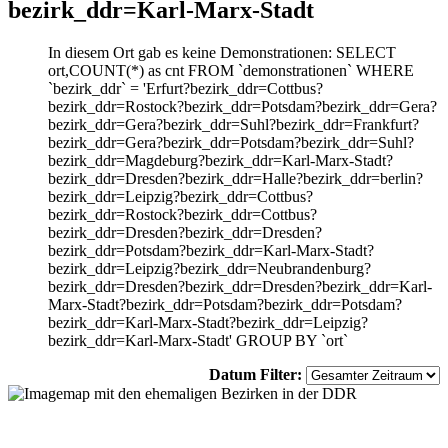
bezirk_ddr=Karl-Marx-Stadt
In diesem Ort gab es keine Demonstrationen: SELECT
ort,COUNT(*) as cnt FROM `demonstrationen` WHERE
`bezirk_ddr` = 'Erfurt?bezirk_ddr=Cottbus?
bezirk_ddr=Rostock?bezirk_ddr=Potsdam?bezirk_ddr=Gera?
bezirk_ddr=Gera?bezirk_ddr=Suhl?bezirk_ddr=Frankfurt?
bezirk_ddr=Gera?bezirk_ddr=Potsdam?bezirk_ddr=Suhl?
bezirk_ddr=Magdeburg?bezirk_ddr=Karl-Marx-Stadt?
bezirk_ddr=Dresden?bezirk_ddr=Halle?bezirk_ddr=berlin?
bezirk_ddr=Leipzig?bezirk_ddr=Cottbus?
bezirk_ddr=Rostock?bezirk_ddr=Cottbus?
bezirk_ddr=Dresden?bezirk_ddr=Dresden?
bezirk_ddr=Potsdam?bezirk_ddr=Karl-Marx-Stadt?
bezirk_ddr=Leipzig?bezirk_ddr=Neubrandenburg?
bezirk_ddr=Dresden?bezirk_ddr=Dresden?bezirk_ddr=Karl-
Marx-Stadt?bezirk_ddr=Potsdam?bezirk_ddr=Potsdam?
bezirk_ddr=Karl-Marx-Stadt?bezirk_ddr=Leipzig?
bezirk_ddr=Karl-Marx-Stadt' GROUP BY `ort`
Datum Filter: