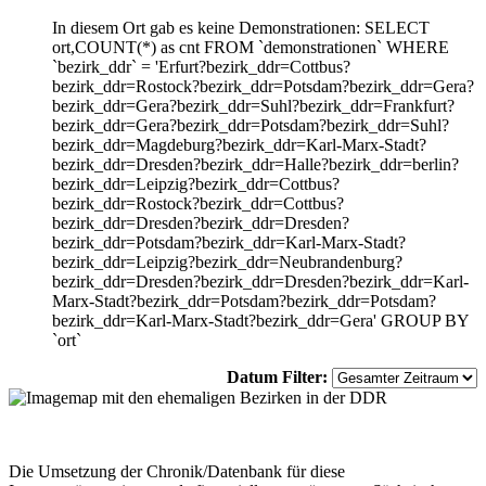
In diesem Ort gab es keine Demonstrationen: SELECT
ort,COUNT(*) as cnt FROM `demonstrationen` WHERE
`bezirk_ddr` = 'Erfurt?bezirk_ddr=Cottbus?
bezirk_ddr=Rostock?bezirk_ddr=Potsdam?bezirk_ddr=Gera?
bezirk_ddr=Gera?bezirk_ddr=Suhl?bezirk_ddr=Frankfurt?
bezirk_ddr=Gera?bezirk_ddr=Potsdam?bezirk_ddr=Suhl?
bezirk_ddr=Magdeburg?bezirk_ddr=Karl-Marx-Stadt?
bezirk_ddr=Dresden?bezirk_ddr=Halle?bezirk_ddr=berlin?
bezirk_ddr=Leipzig?bezirk_ddr=Cottbus?
bezirk_ddr=Rostock?bezirk_ddr=Cottbus?
bezirk_ddr=Dresden?bezirk_ddr=Dresden?
bezirk_ddr=Potsdam?bezirk_ddr=Karl-Marx-Stadt?
bezirk_ddr=Leipzig?bezirk_ddr=Neubrandenburg?
bezirk_ddr=Dresden?bezirk_ddr=Dresden?bezirk_ddr=Karl-
Marx-Stadt?bezirk_ddr=Potsdam?bezirk_ddr=Potsdam?
bezirk_ddr=Karl-Marx-Stadt?bezirk_ddr=Gera' GROUP BY
`ort`
Datum Filter:
Die Umsetzung der Chronik/Datenbank für diese