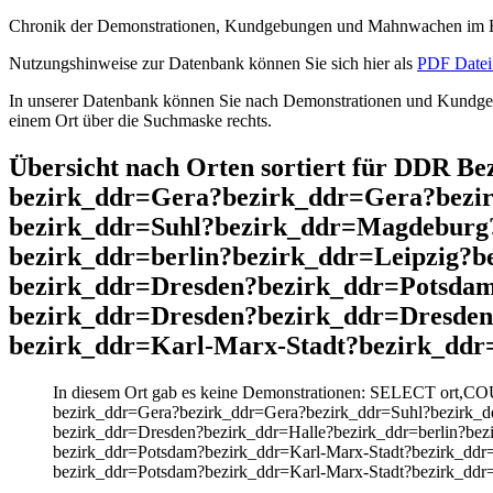
Chronik der Demonstrationen, Kundgebungen und Mahnwachen im He
Nutzungshinweise zur Datenbank können Sie sich hier als
PDF Datei 
In unserer Datenbank können Sie nach Demonstrationen und Kundgebu
einem Ort über die Suchmaske rechts.
Übersicht nach Orten sortiert für DDR 
bezirk_ddr=Gera?bezirk_ddr=Gera?bezi
bezirk_ddr=Suhl?bezirk_ddr=Magdeburg?
bezirk_ddr=berlin?bezirk_ddr=Leipzig?
bezirk_ddr=Dresden?bezirk_ddr=Potsda
bezirk_ddr=Dresden?bezirk_ddr=Dresde
bezirk_ddr=Karl-Marx-Stadt?bezirk_ddr
In diesem Ort gab es keine Demonstrationen: SELECT ort,C
bezirk_ddr=Gera?bezirk_ddr=Gera?bezirk_ddr=Suhl?bezirk_d
bezirk_ddr=Dresden?bezirk_ddr=Halle?bezirk_ddr=berlin?be
bezirk_ddr=Potsdam?bezirk_ddr=Karl-Marx-Stadt?bezirk_ddr
bezirk_ddr=Potsdam?bezirk_ddr=Karl-Marx-Stadt?bezirk_ddr