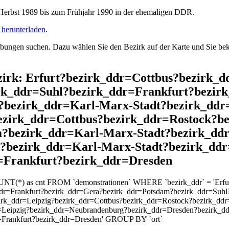
rbst 1989 bis zum Frühjahr 1990 in der ehemaligen DDR.
herunterladen
.
ngen suchen. Dazu wählen Sie den Bezirk auf der Karte und Sie beko
Bezirk: Erfurt?bezirk_ddr=Cottbus?bezirk
rk_ddr=Suhl?bezirk_ddr=Frankfurt?bezir
bezirk_ddr=Karl-Marx-Stadt?bezirk_ddr
bezirk_ddr=Cottbus?bezirk_ddr=Rostock?b
m?bezirk_ddr=Karl-Marx-Stadt?bezirk_dd
n?bezirk_ddr=Karl-Marx-Stadt?bezirk_dd
=Frankfurt?bezirk_ddr=Dresden
OUNT(*) as cnt FROM `demonstrationen` WHERE `bezirk_ddr` = 'Erfu
dr=Frankfurt?bezirk_ddr=Gera?bezirk_ddr=Potsdam?bezirk_ddr=Suhl
zirk_ddr=Leipzig?bezirk_ddr=Cottbus?bezirk_ddr=Rostock?bezirk_dd
=Leipzig?bezirk_ddr=Neubrandenburg?bezirk_ddr=Dresden?bezirk_d
=Frankfurt?bezirk_ddr=Dresden' GROUP BY `ort`