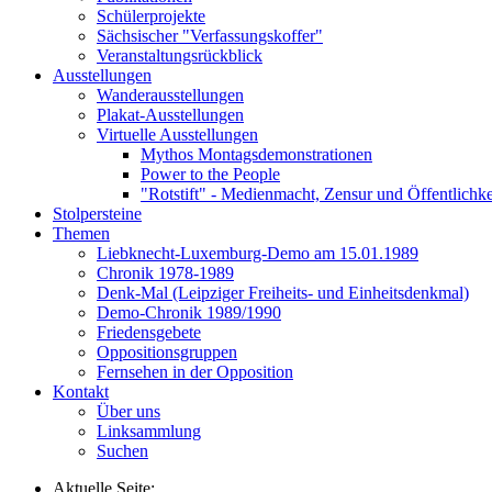
Schülerprojekte
Sächsischer "Verfassungskoffer"
Veranstaltungsrückblick
Ausstellungen
Wanderausstellungen
Plakat-Ausstellungen
Virtuelle Ausstellungen
Mythos Montagsdemonstrationen
Power to the People
"Rotstift" - Medienmacht, Zensur und Öffentlichk
Stolpersteine
Themen
Liebknecht-Luxemburg-Demo am 15.01.1989
Chronik 1978-1989
Denk-Mal (Leipziger Freiheits- und Einheitsdenkmal)
Demo-Chronik 1989/1990
Friedensgebete
Oppositionsgruppen
Fernsehen in der Opposition
Kontakt
Über uns
Linksammlung
Suchen
Aktuelle Seite: