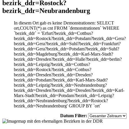
bezirk_ddr=Rostock?
bezirk_ddr=Neubrandenburg
In diesem Ort gab es keine Demonstrationen: SELECT
ort,COUNT(*) as cnt FROM `demonstrationen` WHERE
`bezirk_ddr` = 'Erfurt?bezirk_ddr=Cottbus?
bezirk_ddr=Rostock?bezirk_ddr=Potsdam?bezirk_ddr=Gera?
bezirk_ddr=Gera?bezirk_ddr=Suhl?bezirk_ddr=Frankfurt?
bezirk_ddr=Gera?bezirk_ddr=Potsdam?bezirk_ddr=Suhl?
bezirk_ddr=Magdeburg?bezirk_ddr=Karl-Marx-Stadt?
bezirk_ddr=Dresden?bezirk_ddr=Halle?bezirk_ddr=berlin?
bezirk_ddr=Leipzig?bezirk_ddr=Cottbus?
bezirk_ddr=Rostock?bezirk_ddr=Cottbus?
bezirk_ddr=Dresden?bezirk_ddr=Dresden?
bezirk_ddr=Potsdam?bezirk_ddr=Karl-Marx-Stadt?
bezirk_ddr=Leipzig?bezirk_ddr=Neubrandenburg?
bezirk_ddr=Dresden?bezirk_ddr=Dresden?bezirk_ddr=Karl-
Marx-Stadt?bezirk_ddr=Potsdam?bezirk_ddr=Leipzig?
bezirk_ddr=Neubrandenburg?bezirk_ddr=Rostock?
bezirk_ddr=Neubrandenburg' GROUP BY `ort`
Datum Filter: