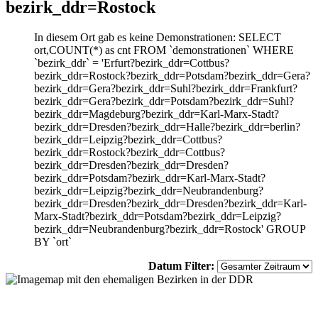
bezirk_ddr=Rostock
In diesem Ort gab es keine Demonstrationen: SELECT
ort,COUNT(*) as cnt FROM `demonstrationen` WHERE
`bezirk_ddr` = 'Erfurt?bezirk_ddr=Cottbus?
bezirk_ddr=Rostock?bezirk_ddr=Potsdam?bezirk_ddr=Gera?
bezirk_ddr=Gera?bezirk_ddr=Suhl?bezirk_ddr=Frankfurt?
bezirk_ddr=Gera?bezirk_ddr=Potsdam?bezirk_ddr=Suhl?
bezirk_ddr=Magdeburg?bezirk_ddr=Karl-Marx-Stadt?
bezirk_ddr=Dresden?bezirk_ddr=Halle?bezirk_ddr=berlin?
bezirk_ddr=Leipzig?bezirk_ddr=Cottbus?
bezirk_ddr=Rostock?bezirk_ddr=Cottbus?
bezirk_ddr=Dresden?bezirk_ddr=Dresden?
bezirk_ddr=Potsdam?bezirk_ddr=Karl-Marx-Stadt?
bezirk_ddr=Leipzig?bezirk_ddr=Neubrandenburg?
bezirk_ddr=Dresden?bezirk_ddr=Dresden?bezirk_ddr=Karl-
Marx-Stadt?bezirk_ddr=Potsdam?bezirk_ddr=Leipzig?
bezirk_ddr=Neubrandenburg?bezirk_ddr=Rostock' GROUP
BY `ort`
Datum Filter: